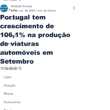
Redação Europa
All Posts
14 de out. de 2024
1 min de leitura
Portugal tem
Automóveis
crescimento de
Automobilismo
106,1% na produção
Ferrovia
de viaturas
Transporte
automóveis em
Turismo
Setembro
Clássicos
Avaliado com NaN de 5 estrelas.
Camiões
Lazer
Aviação
Motos
Autocarros