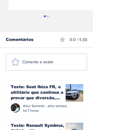
Comentários
0.0 / 5 (0)
Mercedes-AMG GT 53
Škoda inicia
Comente e avalie
Coupé 4 Portas
produção do 
estreia-se como nova
Peaq o maior
proposta de entrada
sua história
na gama elétrica de
Teste: Seat Ibiza FR, o
Affalterbach
utilitário que continua a
provar que diversão,
eficiência e simplicidade
Artur Semedo - artur.semedo@publiracing.pt
ainda podem andar juntas
há 7 horas
Teste: Renault Symbioz, o