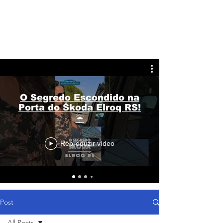
O Segredo Escondido na
Porta do Škoda Elroq RS!
☔
Reproduzir vídeo
Post
All Posts