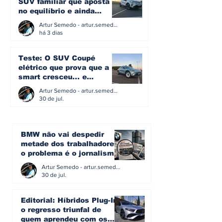
SUV familiar que aposta
no equilíbrio e ainda
acredita na caixa manual
Artur Semedo - artur.semedo@publiracing.pt
há 3 dias
Teste: O SUV Coupé
elétrico que prova que a
smart cresceu... e
amadureceu
Artur Semedo - artur.semedo@publiracing.pt
30 de jul.
BMW não vai despedir
metade dos trabalhadores:
o problema é o jornalismo
que muitos decidiram
Artur Semedo - artur.semedo@publiracing.pt
fazer
30 de jul.
Editorial: Híbridos Plug-In -
o regresso triunfal de
quem aprendeu com os