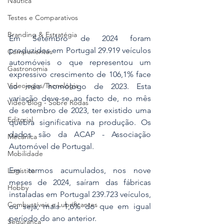
Náutica
Testes e Comparativos
Branding & Estratégia
Em Setembro de 2024 foram 
produzidos em Portugal 29.919 veículos 
Componentes
automóveis o que representou um 
Gastronomia
expressivo crescimento de 106,1% face 
Videojogos/Tecnologia
ao mês homólogo de 2023. Esta 
variação deve-se ao facto de, no mês 
Vídeo Blog - Sobre Rodas
de setembro de 2023, ter existido uma 
Editorial
quebra significativa na produção. Os 
dados são da ACAP - Associação 
Mecânica
Automóvel de Portugal. 
Mobilidade
Em termos acumulados, nos nove 
Logística
meses de 2024, saíram das fábricas 
Hobby
instaladas em Portugal 239.723 veículos, 
Combustíveis e Lubrificantes
ou seja, mais 1,6% do que em igual 
período do ano anterior.
Segurança