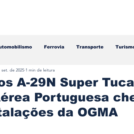
utomobilismo
Ferrovia
Transporte
Turism
 set. de 2025
1 min de leitura
ação
Motos
Autocarros
Náutica
Test
ros A-29N Super Tuc
Aérea Portuguesa c
Componentes
Gastronomia
Videojogos/Tecnol
stalações da OGMA
Editorial
Mecânica
Mobilidade
Logístic
e 5 estrelas.