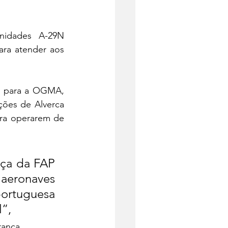
idades A-29N 
ra atender aos 
o para a OGMA, 
ões de Alverca 
ra operarem de 
ça da FAP 
aeronaves 
ortuguesa 
”, 
ança. 