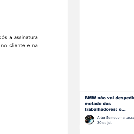
ós a assinatura 
no cliente e na 
BMW não vai despedi
metade dos
trabalhadores: o
problema é o jornali
que muitos decidiram
30 de jul.
fazer