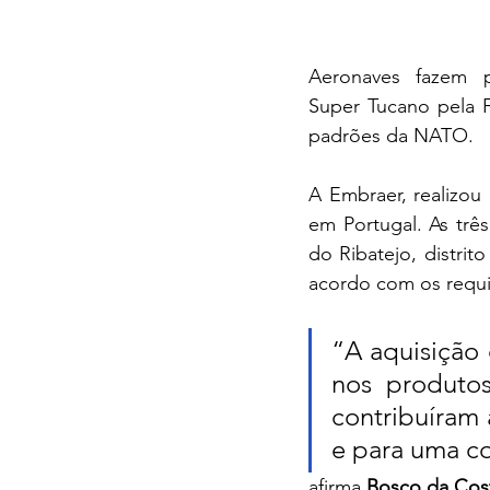
Aeronaves fazem 
Super Tucano pela F
padrões da NATO. 
A Embraer, realizou
em Portugal. As trê
do Ribatejo, distri
acordo com os requi
“A aquisição 
nos produtos
contribuíram 
e para uma co
afirma 
Bosco da Cost