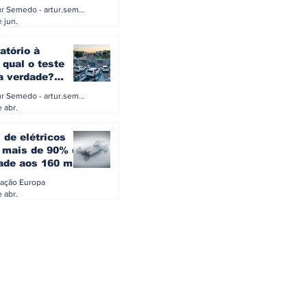
a eletrificação
Artur Semedo - artur.semedo@publiracing.pt
Combustíveis e Lubrificant
 jun.
atório à
 qual o teste
 a verdade?
PA ou o rigoroso
Artur Semedo - artur.semedo@publiracing.pt
O
 abr.
 de elétricos
mais de 90% da
ade aos 160 mil
safiam mitos do
ação Europa
o
 abr.