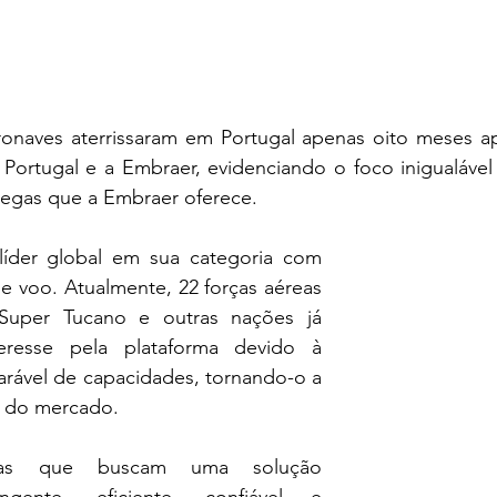
eronaves aterrissaram em Portugal apenas oito meses ap
Portugal e a Embraer, evidenciando o foco inigualável 
tregas que a Embraer oferece. 
íder global em sua categoria com 
e voo. Atualmente, 22 forças aéreas 
Super Tucano e outras nações já 
eresse pela plataforma devido à 
ável de capacidades, tornando-o a 
e do mercado. 
eas que buscam uma solução 
gente, eficiente, confiável e 