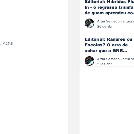
Editorial: Híbridos Pl
In - o regresso triunfa
de quem aprendeu c
os erros do passado
26 de abr.
Editorial: Radares ou
ue AQUI
Escolas? O erro de
achar que a GNR
resolve o que a
educação falhou
19 de abr.