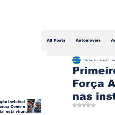
All Posts
Automóveis
A
Redação Brasil
1 de
Camiões
Lazer
Avi
Primei
Força 
Branding & Estratégia
nas in
ção invisível
Vídeo Blog - Sobre Rodas
Avaliado com NaN d
ores: Como o
ial está virando