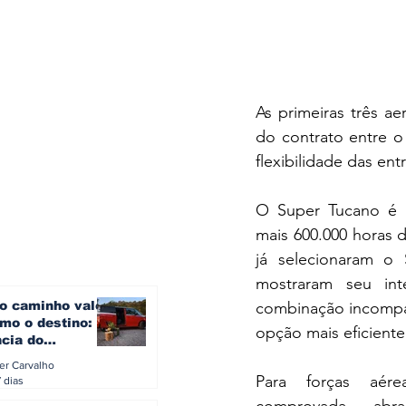
As primeiras três a
do contrato entre o 
flexibilidade das en
O Super Tucano é l
mais 600.000 horas d
já selecionaram o 
mostraram seu int
combinação incompar
o caminho vale
mo o destino: a
opção mais eficient
ncia do
gen ID. Buzz
ler Carvalho
verão europeu
Para forças aér
 dias
comprovada, abran