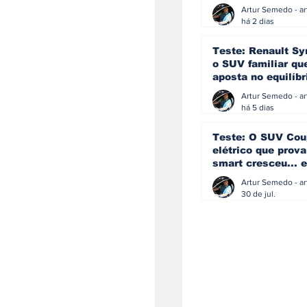
eficiência e
simplicidade aind
há 2 dias
podem andar junt
Teste: Renault Sy
o SUV familiar qu
aposta no equilíbr
ainda acredita na
manual
há 5 dias
Teste: O SUV Cou
elétrico que prova
smart cresceu... e
amadureceu
30 de jul.