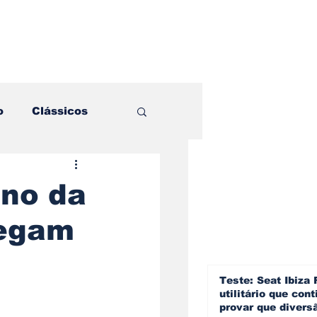
o
Clássicos
es e Comparativos
ano da
hegam
ogia
a
Hobby
Teste: Seat Ibiza 
utilitário que cont
provar que divers