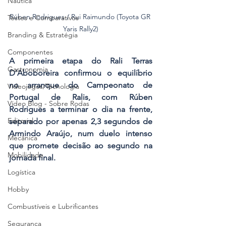
Náutica
Rúben Rodrigues / Rui Raimundo (Toyota GR 
Testes e Comparativos
Yaris Rally2)
Branding & Estratégia
Componentes
A primeira etapa do Rali Terras 
Gastronomia
D’Aboboreira confirmou o equilíbrio 
no arranque do Campeonato de 
Videojogos/Tecnologia
Portugal de Ralis, com Rúben 
Vídeo Blog - Sobre Rodas
Rodrigues a terminar o dia na frente, 
Editorial
separado por apenas 2,3 segundos de 
Armindo Araújo, num duelo intenso 
Mecânica
que promete decisão ao segundo na 
Mobilidade
jornada final.
Logística
Hobby
Combustíveis e Lubrificantes
Segurança