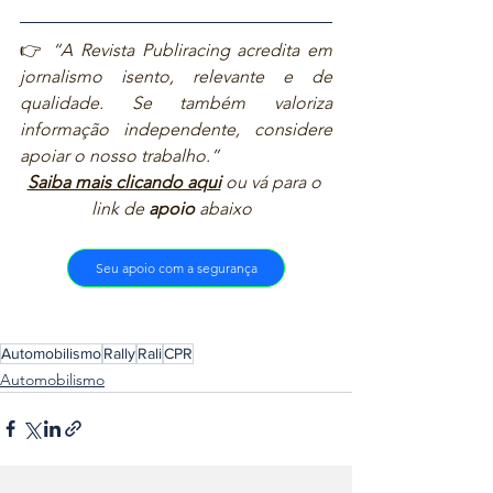
👉 
“A Revista Publiracing acredita em 
jornalismo isento, relevante e de 
qualidade. Se também valoriza 
informação independente, considere 
apoiar o nosso trabalho.”  
Saiba mais clicando aqui
ou vá para o 
link de 
apoio
 abaixo  
Seu apoio com a segurança
Automobilismo
Rally
Rali
CPR
Automobilismo