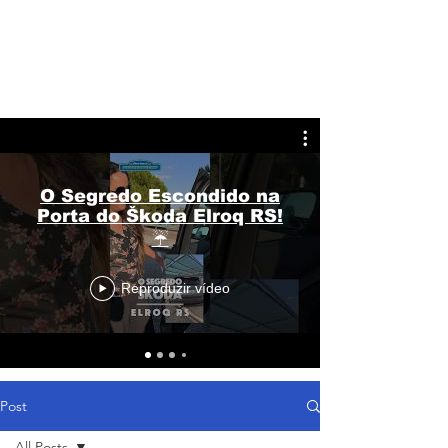
O Segredo Escondido na
Porta do Škoda Elroq RS!
☔
Reproduzir vídeo
Post
All Posts