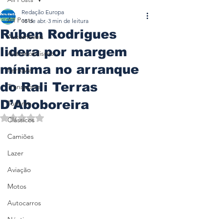
Redação Europa
All Posts
18 de abr.
3 min de leitura
Rúben Rodrigues
Automóveis
lidera por margem
Automobilismo
mínima no arranque
Ferrovia
do Rali Terras
Transporte
D’Aboboreira
Turismo
Avaliado com NaN de 5 estrelas.
Clássicos
Camiões
Lazer
Aviação
Motos
Autocarros