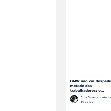
BMW não vai despedi
metade dos
trabalhadores: o
problema é o jornali
que muitos decidiram
30 de jul.
fazer