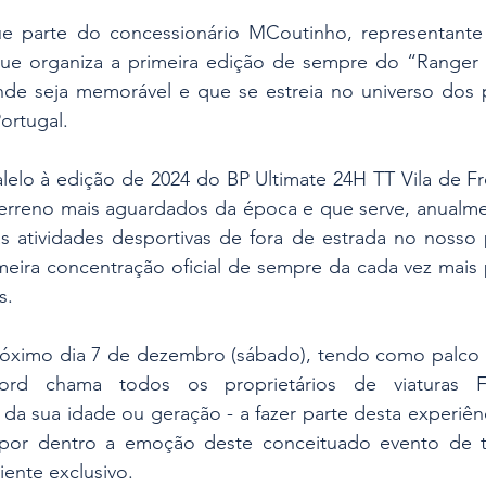
e parte do concessionário MCoutinho, representante o
que organiza a primeira edição de sempre do “Ranger Sp
de seja memorável e que se estreia no universo dos pr
ortugal.
elo à edição de 2024 do BP Ultimate 24H TT Vila de Fro
erreno mais aguardados da época e que serve, anualmen
 atividades desportivas de fora de estrada no nosso p
rimeira concentração oficial de sempre da cada vez mais 
s.
ximo dia 7 de dezembro (sábado), tendo como palco a v
ord chama todos os proprietários de viaturas F
 sua idade ou geração - a fazer parte desta experiênci
r por dentro a emoção deste conceituado evento de t
ente exclusivo.