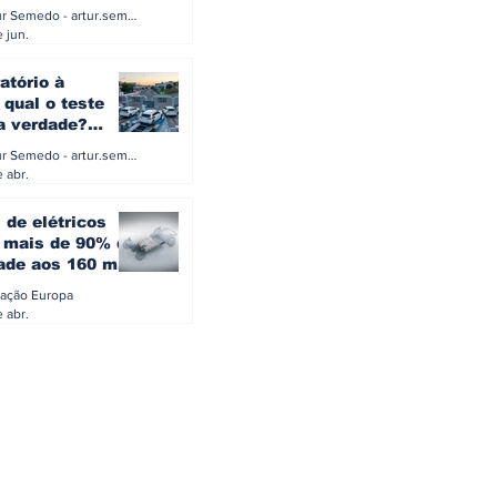
a eletrificação
Artur Semedo - artur.semedo@publiracing.pt
Combustíveis e Lubrificant
 jun.
atório à
 qual o teste
 a verdade?
PA ou o rigoroso
Artur Semedo - artur.semedo@publiracing.pt
O
 abr.
 de elétricos
mais de 90% da
ade aos 160 mil
safiam mitos do
ação Europa
o
 abr.