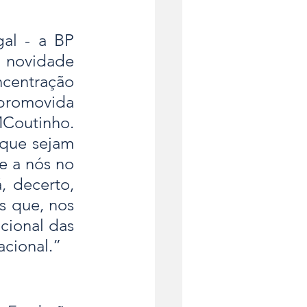
al - a BP 
novidade 
ncentração 
promovida 
outinho. 
que sejam 
e a nós no 
 decerto, 
 que, nos 
cional das 
acional.”