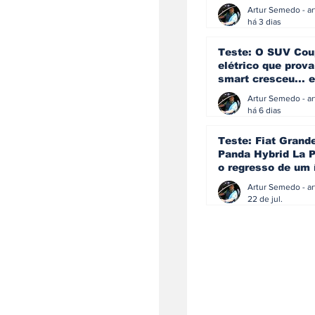
ainda acredita na
manual
há 3 dias
Teste: O SUV Cou
elétrico que prova
smart cresceu... e
amadureceu
há 6 dias
Teste: Fiat Grand
Panda Hybrid La P
o regresso de um 
que percebeu que
evoluir não signif
22 de jul.
perder a identida