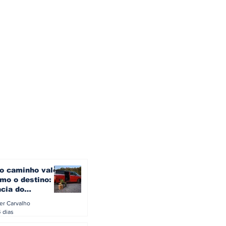
o caminho vale
mo o destino: a
ncia do
gen ID. Buzz
ler Carvalho
verão europeu
4 dias