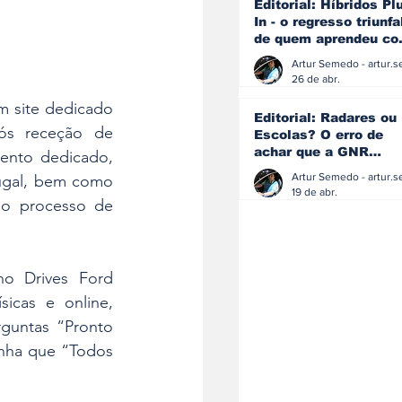
Editorial: Híbridos Pl
In - o regresso triunfa
de quem aprendeu c
os erros do passado
26 de abr.
m site dedicado 
Editorial: Radares ou
ós receção de 
Escolas? O erro de
achar que a GNR
nto dedicado, 
resolve o que a
ugal, bem como 
educação falhou
19 de abr.
o processo de 
o Drives Ford 
icas e online, 
guntas “Pronto 
nha que “Todos 