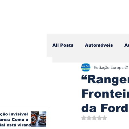
All Posts
Automóveis
A
Redação Europa
21
Camiões
Lazer
Avi
“Ranger
Frontei
Branding & Estratégia
da Ford
ção invisível
Vídeo Blog - Sobre Rodas
Avaliado com NaN d
ores: Como o
ial está virando