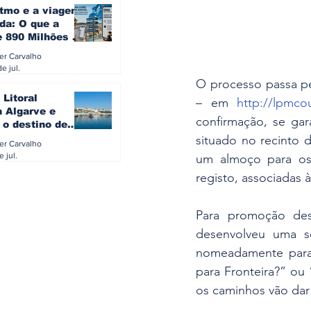
itmo e a viagem
da: O que a
e 890 Milhões à
revela sobre a
ler Carvalho
a do turista na
e jul.
O processo passa pel
 Litoral
– em 
http://lpmcou
a Algarve e
confirmação, se ga
 o destino de
referido dos
situado no recinto 
ler Carvalho
eses
e jul.
um almoço para os 
registo, associadas à
Para promoção des
desenvolveu uma sér
nomeadamente para 
para Fronteira?” ou
os caminhos vão dar 