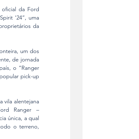
ficial da Ford 
irit ‘24”, uma 
oprietários da 
nteira, um dos 
te, de jornada 
aís, o “Ranger 
popular pick-up 
ila alentejana 
ord Ranger – 
a única, a qual 
odo o terreno, 