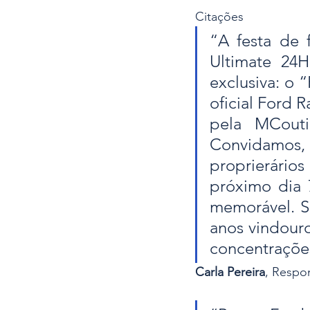
Citações
“A festa de 
Ultimate 24
exclusiva: o “
oficial Ford 
pela MCouti
Convidamos, 
proprierários
próximo dia 
memorável. S
anos vindouro
concentrações
Carla Pereira
, Respo