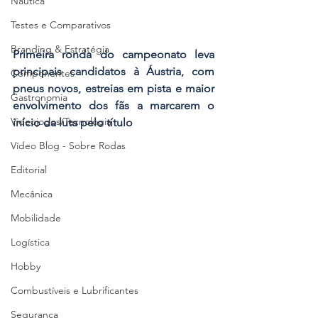
Náutica
Testes e Comparativos
Branding & Estratégia
Primeira ronda do campeonato leva 
principais candidatos à Áustria, com 
Componentes
pneus novos, estreias em pista e maior 
Gastronomia
envolvimento dos fãs a marcarem o 
Videojogos/Tecnologia
início da luta pelo título
Vídeo Blog - Sobre Rodas
Editorial
Mecânica
Mobilidade
Logística
Hobby
Combustíveis e Lubrificantes
Segurança