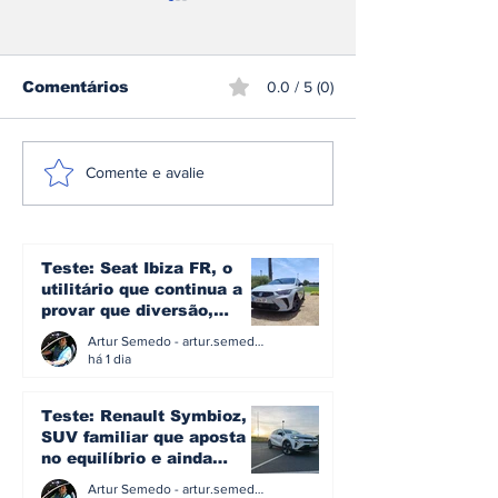
Comentários
0.0 / 5 (0)
Sami Pajari
CPR: Miguel 
Comente e avalie
conquista o rali da
conquista o R
Finlândia e entra
Madeira pela
para a história do
segunda vez
mundial de ralis
Teste: Seat Ibiza FR, o
utilitário que continua a
provar que diversão,
eficiência e simplicidade
Artur Semedo - artur.semedo@publiracing.pt
ainda podem andar juntas
há 1 dia
Teste: Renault Symbioz, o
SUV familiar que aposta
no equilíbrio e ainda
acredita na caixa manual
Artur Semedo - artur.semedo@publiracing.pt