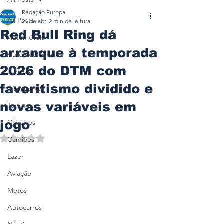
Redação Europa
All Posts
24 de abr.
2 min de leitura
Red Bull Ring dá
Automóveis
arranque à temporada
Automobilismo
2026 do DTM com
Ferrovia
favoritismo dividido e
Transporte
novas variáveis em
Turismo
jogo
Clássicos
Avaliado com NaN de 5 estrelas.
Camiões
Lazer
Aviação
Motos
Autocarros