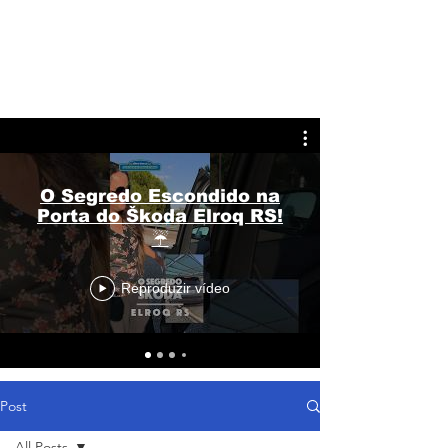
O Segredo Escondido na
Porta do Škoda Elroq RS!
☔
Reproduzir vídeo
Post
All Posts