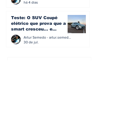
há 4 dias
Teste: O SUV Coupé
elétrico que prova que a
smart cresceu... e
amadureceu
Artur Semedo - artur.semedo@publiracing.pt
30 de jul.
BMW não vai despedir
metade dos trabalhadores:
o problema é o jornalismo
que muitos decidiram
Artur Semedo - artur.semedo@publiracing.pt
fazer
30 de jul.
Editorial: Híbridos Plug-In -
o regresso triunfal de
quem aprendeu com os
erros do passado
Artur Semedo - artur.semedo@publiracing.pt
26 de abr.