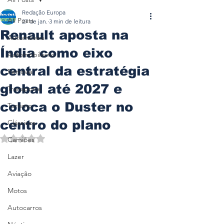
Redação Europa
All Posts
27 de jan.
3 min de leitura
Renault aposta na
Automóveis
Índia como eixo
Automobilismo
central da estratégia
Ferrovia
global até 2027 e
Transporte
coloca o Duster no
Turismo
centro do plano
Clássicos
Avaliado com NaN de 5 estrelas.
Camiões
Lazer
Aviação
Motos
Autocarros