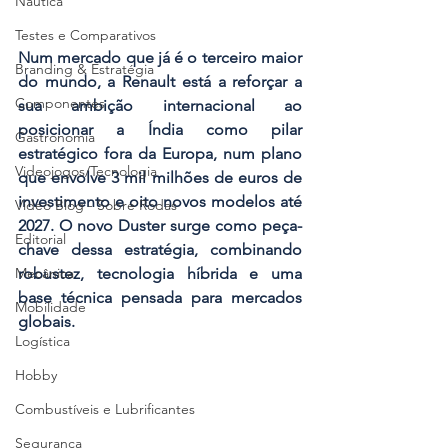
Náutica
Testes e Comparativos
Num mercado que já é o terceiro maior 
Branding & Estratégia
do mundo, a Renault está a reforçar a 
Componentes
sua ambição internacional ao 
posicionar a Índia como pilar 
Gastronomia
estratégico fora da Europa, num plano 
Videojogos/Tecnologia
que envolve 3 mil milhões de euros de 
investimento e oito novos modelos até 
Vídeo Blog - Sobre Rodas
2027.
O novo Duster surge como peça-
Editorial
chave dessa estratégia, combinando 
robustez, tecnologia híbrida e uma 
Mecânica
base técnica pensada para mercados 
Mobilidade
globais.
Logística
Hobby
Combustíveis e Lubrificantes
Segurança