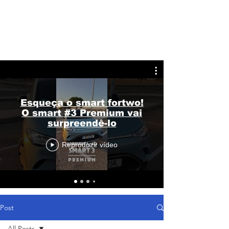
Esqueça o smart fortwo!
O smart #3 Premium vai
surpreendê-lo
Reproduzir vídeo
Post
All Posts