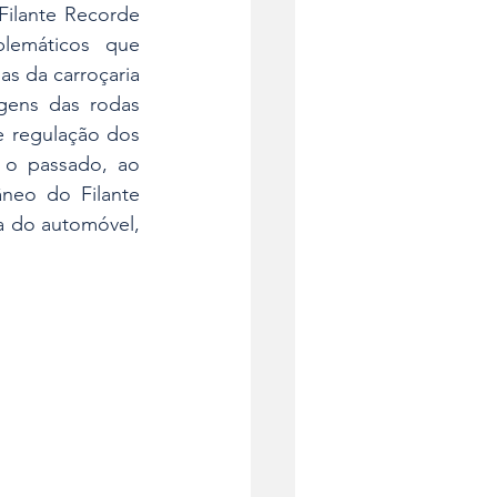
ilante Recorde 
emáticos que 
s da carroçaria 
ens das rodas 
e regulação dos 
o passado, ao 
eo do Filante 
 do automóvel, 