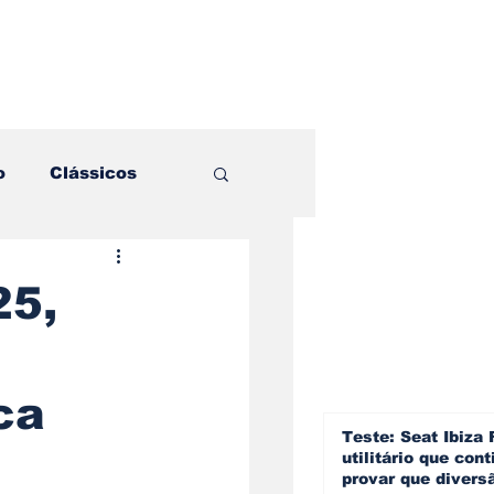
o
Clássicos
es e Comparativos
25,
ogia
ca
a
Hobby
Teste: Seat Ibiza 
utilitário que cont
provar que divers