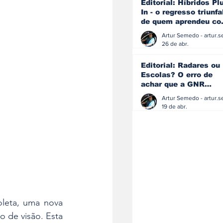
Editorial: Híbridos Pl
In - o regresso triunfa
de quem aprendeu c
os erros do passado
26 de abr.
Editorial: Radares ou
Escolas? O erro de
achar que a GNR
resolve o que a
educação falhou
19 de abr.
leta, uma nova 
 de visão. Esta 