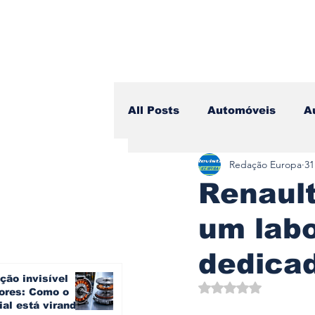
All Posts
Automóveis
A
Redação Europa
31
Camiões
Lazer
Avi
Renault
um labo
Branding & Estratégia
dedicad
ção invisível
Vídeo Blog - Sobre Rodas
Avaliado com NaN d
ores: Como o
ial está virando