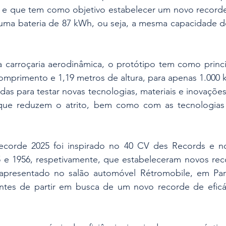
ca e que tem como objetivo estabelecer um novo record
ma bateria de 87 kWh, ou seja, a mesma capacidade do
arroçaria aerodinâmica, o protótipo tem como principa
omprimento e 1,19 metros de altura, para apenas 1.000 
das para testar novas tecnologias, materiais e inovações
ue reduzem o atrito, bem como com as tecnologias s
ecorde 2025 foi inspirado no 40 CV des Records e no É
 e 1956, respetivamente, que estabeleceram novos recor
apresentado no salão automóvel Rétromobile, em Pari
antes de partir em busca de um novo recorde de eficác