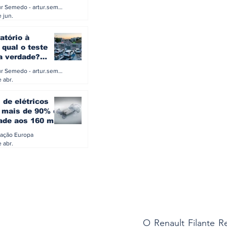
a eletrificação
Artur Semedo - artur.semedo@publiracing.pt
Combustíveis e Lubrificant
 jun.
atório à
 qual o teste
 a verdade?
PA ou o rigoroso
Artur Semedo - artur.semedo@publiracing.pt
O
 abr.
 de elétricos
mais de 90% da
ade aos 160 mil
safiam mitos do
ação Europa
o
 abr.
O Renault Filante R