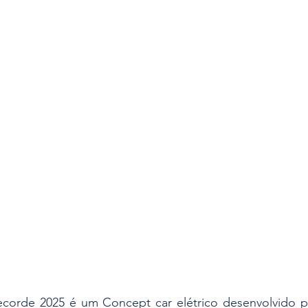
es
Segurança
Insights & Negócios
ecorde 2025 é um Concept car elétrico desenvolvido pa