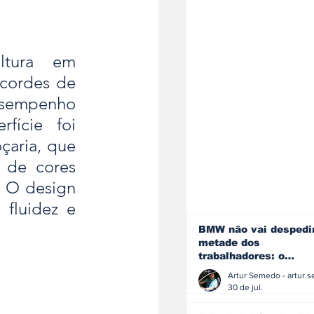
tura em 
cordes de 
esempenho 
ície foi 
çaria, que 
 de cores 
 O design 
fluidez e 
BMW não vai despedi
metade dos
trabalhadores: o
problema é o jornali
que muitos decidiram
30 de jul.
fazer