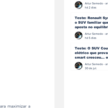
eficiência e
simplicidade aind
há 2 dias
podem andar junt
Teste: Renault Sy
o SUV familiar qu
aposta no equilíbr
ainda acredita na
manual
há 5 dias
Teste: O SUV Cou
elétrico que prova
smart cresceu... e
amadureceu
30 de jul.
ra maximizar a 