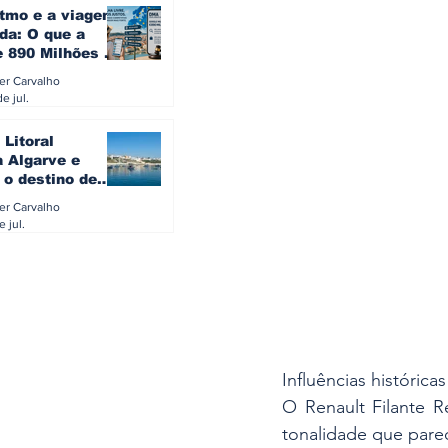
itmo e a viagem
da: O que a
e 890 Milhões à
revela sobre a
ler Carvalho
a do turista na
e jul.
 Litoral
a Algarve e
 o destino de
referido dos
ler Carvalho
eses
e jul.
Influências históricas
O Renault Filante R
tonalidade que parec