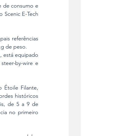
e de consumo e 
 Scenic E-Tech 
is referências 
kg de peso.
, está equipado 
teer-by-wire e 
toile Filante, 
des históricos 
s, de 5 a 9 de 
ia no primeiro 