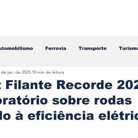
utomobilismo
Ferrovia
Transporte
Turism
 de jan. de 2025
10 min de leitura
ação
Motos
Autocarros
Náutica
Test
 Filante Recorde 20
ratório sobre rodas
Componentes
Gastronomia
Videojogos/Tecnol
o à eficiência elétri
Editorial
Mecânica
Mobilidade
Logístic
e 5 estrelas.