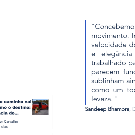
"Concebemo
movimento. I
velocidade d
e elegância
trabalhado par
parecem fund
sublinham ain
como um todo
leveza. "
o caminho vale
mo o destino: a
Sandeep Bhambra
, 
ncia do
gen ID. Buzz
ler Carvalho
verão europeu
 dias