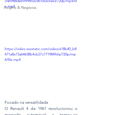
cfa59860a45999892038705dcfa43/720p/mp4/fil
e.mp4
Insights & Negócios
https://video.wixstatic.com/video/a18b40_b8
471a8e73a64638b4cb27c7719849da/720p/mp
4/file.mp4
Focado na versatilidade
O Renault 4 de 1961 revolucionou o 
mercado automóvel e tornou-se 