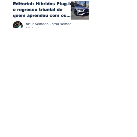
Editorial: Híbridos Plug-In -
o regresso triunfal de
quem aprendeu com os
erros do passado
Artur Semedo - artur.semedo@publiracing.pt
26 de abr.
Editorial: Radares ou
Escolas? O erro de achar
que a GNR resolve o que a
educação falhou
Artur Semedo - artur.semedo@publiracing.pt
19 de abr.