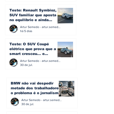
Teste: Renault Symbioz, o
SUV familiar que aposta
no equilíbrio e ainda
acredita na caixa manual
Artur Semedo - artur.semedo@publiracing.pt
há 5 dias
Teste: O SUV Coupé
elétrico que prova que a
smart cresceu... e
amadureceu
Artur Semedo - artur.semedo@publiracing.pt
30 de jul.
BMW não vai despedir
metade dos trabalhadores:
o problema é o jornalismo
que muitos decidiram
Artur Semedo - artur.semedo@publiracing.pt
fazer
30 de jul.