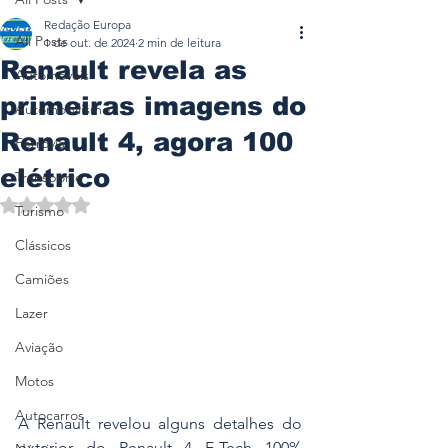
Redação Europa
All Posts
1 de out. de 2024
2 min de leitura
Renault revela as
Automóveis
primeiras imagens do
Automobilismo
Renault 4, agora 100
Ferrovia
elétrico
Transporte
Avaliado com NaN de 5 estrelas.
Turismo
Clássicos
Camiões
Lazer
Aviação
Motos
Autocarros
A Renault revelou alguns detalhes do 
exterior do Renault 4 E-Tech 100% 