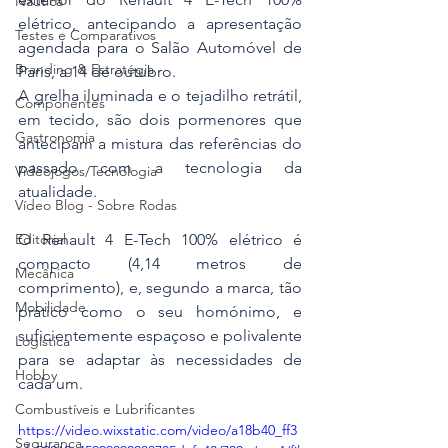
Náutica
elétrico, antecipando a apresentação 
Testes e Comparativos
agendada para o Salão Automóvel de 
Branding & Estratégia
Paris, a 14 de outubro.
A grelha iluminada e o tejadilho retrátil, 
Componentes
em tecido, são dois pormenores que 
Gastronomia
antecipam a mistura das referências do 
passado com a tecnologia da 
Videojogos/Tecnologia
atualidade.
Vídeo Blog - Sobre Rodas
O Renault 4 E-Tech 100% elétrico é 
Editorial
compacto (4,14 metros de 
Mecânica
comprimento), e, segundo a marca, tão 
Mobilidade
prático como o seu homónimo, e 
suficientemente espaçoso e polivalente 
Logística
para se adaptar às necessidades de 
Hobby
cada um.
Combustíveis e Lubrificantes
https://video.wixstatic.com/video/a18b40_ff3
Segurança