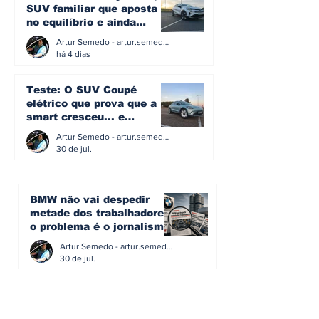
SUV familiar que aposta
no equilíbrio e ainda
acredita na caixa manual
Artur Semedo - artur.semedo@publiracing.pt
há 4 dias
Teste: O SUV Coupé
elétrico que prova que a
smart cresceu... e
amadureceu
Artur Semedo - artur.semedo@publiracing.pt
30 de jul.
BMW não vai despedir
metade dos trabalhadores:
o problema é o jornalismo
que muitos decidiram
Artur Semedo - artur.semedo@publiracing.pt
fazer
30 de jul.
Editorial: Híbridos Plug-In -
o regresso triunfal de