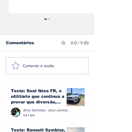
Comentários
0.0 / 5 (0)
Avincis reforça frota
Marinha Real
Comente e avalie
com até 15 novos
Tailândia ref
Airbus H145 para
frota com doi
missões de
C295 multifu
emergência e
Teste: Seat Ibiza FR, o
transporte offshore
utilitário que continua a
na Europa
provar que diversão,
eficiência e simplicidade
Artur Semedo - artur.semedo@publiracing.pt
ainda podem andar juntas
há 1 dia
Teste: Renault Symbioz, o