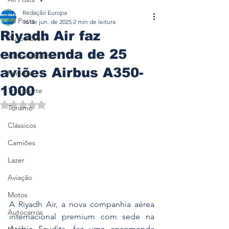
Redação Europa
All Posts
16 de jun. de 2025
2 min de leitura
Riyadh Air faz
Automóveis
encomenda de 25
Automobilismo
aviões Airbus A350-
Ferrovia
1000
Transporte
Avaliado com NaN de 5 estrelas.
Turismo
Clássicos
Camiões
Lazer
Aviação
Motos
A Riyadh Air, a nova companhia aérea 
Autocarros
internacional premium com sede na 
Arábia Saudita, fez uma encomenda 