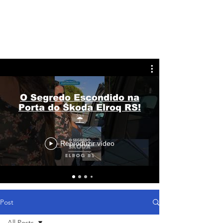
O Segredo Escondido na
Porta do Škoda Elroq RS!
☔
Reproduzir vídeo
Post
All Posts