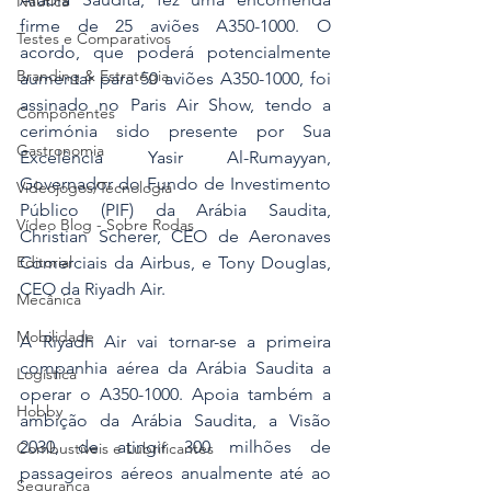
Náutica
firme de 25 aviões A350-1000. O 
Testes e Comparativos
acordo, que poderá potencialmente 
Branding & Estratégia
aumentar para 50 aviões A350-1000, foi 
assinado no Paris Air Show, tendo a 
Componentes
cerimónia sido presente por Sua 
Gastronomia
Excelência Yasir Al-Rumayyan, 
Governador do Fundo de Investimento 
Videojogos/Tecnologia
Público (PIF) da Arábia Saudita, 
Vídeo Blog - Sobre Rodas
Christian Scherer, CEO de Aeronaves 
Comerciais da Airbus, e Tony Douglas, 
Editorial
CEO da Riyadh Air.
Mecânica
Mobilidade
A Riyadh Air vai tornar-se a primeira 
companhia aérea da Arábia Saudita a 
Logística
operar o A350-1000. Apoia também a 
Hobby
ambição da Arábia Saudita, a Visão 
2030, de atingir 300 milhões de 
Combustíveis e Lubrificantes
passageiros aéreos anualmente até ao 
Segurança