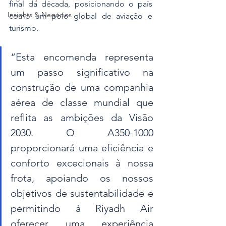
final da década, posicionando o país 
Insights & Negócios
como um polo global de aviação e 
turismo.
“Esta encomenda representa 
um passo significativo na 
construção de uma companhia 
aérea de classe mundial que 
reflita as ambições da Visão 
2030. O A350-1000 
proporcionará uma eficiência e 
conforto excecionais à nossa 
frota, apoiando os nossos 
objetivos de sustentabilidade e 
permitindo à Riyadh Air 
oferecer uma experiência 