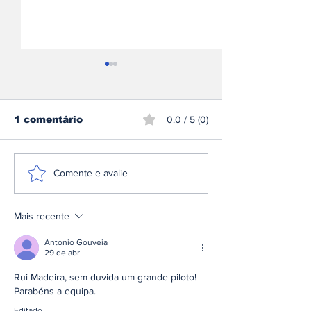
1 comentário
0.0 / 5 (0)
Mercedes-AMG GT 53
Škoda inicia
Comente e avalie
Coupé 4 Portas
produção do 
estreia-se como nova
Peaq o maior
proposta de entrada
sua história
Mais recente
na gama elétrica de
Affalterbach
Antonio Gouveia
29 de abr.
Rui Madeira, sem duvida um grande piloto! 
Parabéns a equipa.
Editado