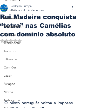
Redação Europa
All Posts
28 de abr.
2 min de leitura
Rui Madeira conquista
Automóveis
“tetra” nas Camélias
Automobilismo
com domínio absoluto
Ferrovia
Avaliado com NaN de 5 estrelas.
Transporte
Turismo
Clássicos
Camiões
Lazer
Aviação
Motos
Autocarros
O piloto português voltou a impor-se 