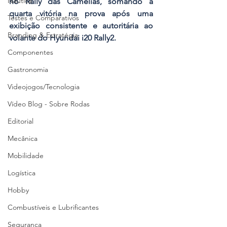
Náutica
no Rally das Camélias, somando a 
quarta vitória na prova após uma 
Testes e Comparativos
exibição consistente e autoritária ao 
Branding & Estratégia
volante do Hyundai i20 Rally2.
Componentes
Gastronomia
Videojogos/Tecnologia
Vídeo Blog - Sobre Rodas
Editorial
Mecânica
Mobilidade
Logística
Hobby
Combustíveis e Lubrificantes
Segurança