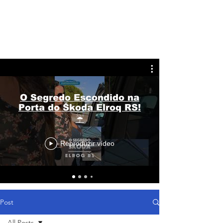
O Segredo Escondido na
Porta do Škoda Elroq RS!
☔
Reproduzir vídeo
Post
All Posts