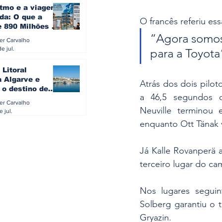
itmo e a viagem
da: O que a
O francês referiu es
e 890 Milhões à
“Agora somos
revela sobre a
ler Carvalho
a do turista na
e jul.
para a Toyota
 Litoral
a Algarve e
Atrás dos dois pilot
 o destino de
a 46,5 segundos d
referido dos
ler Carvalho
eses
Neuville terminou 
e jul.
enquanto Ott Tänak 
Já Kalle Rovanperä 
terceiro lugar do c
Nos lugares seguin
Solberg garantiu o 
Gryazin.