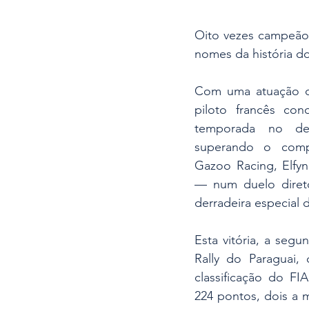
Oito vezes campeão 
nomes da história do 
Com uma atuação do
piloto francês con
temporada no desa
superando o comp
Gazoo Racing, Elfy
— num duelo direto
derradeira especial
Esta vitória, a segu
Rally do Paraguai,
classificação do F
224 pontos, dois a 