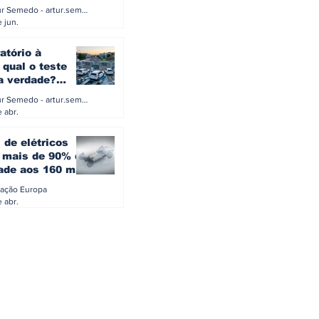
a eletrificação
Artur Semedo - artur.semedo@publiracing.pt
Combustíveis e Lubrificant
 jun.
atório à
 qual o teste
 a verdade?
PA ou o rigoroso
Artur Semedo - artur.semedo@publiracing.pt
O
 abr.
 de elétricos
mais de 90% da
ade aos 160 mil
safiam mitos do
ação Europa
o
 abr.