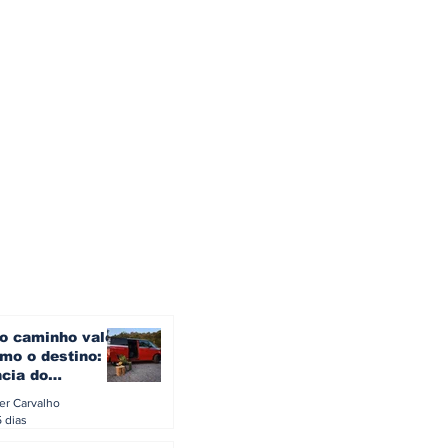
o caminho vale
mo o destino: a
ncia do
gen ID. Buzz
ler Carvalho
verão europeu
5 dias