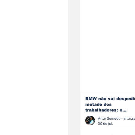
BMW não vai despedi
metade dos
trabalhadores: o
problema é o jornali
que muitos decidiram
30 de jul.
fazer