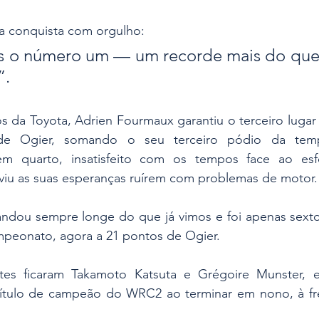
sa conquista com orgulho: 
 o número um — um recorde mais do que
”.
os da Toyota, Adrien Fourmaux garantiu o terceiro lugar 
e Ogier, somando o seu terceiro pódio da tempo
em quarto, insatisfeito com os tempos face ao esfo
viu as suas esperanças ruírem com problemas de motor.
andou sempre longe do que já vimos e foi apenas sexto,
ampeonato, agora a 21 pontos de Ogier.
tes ficaram Takamoto Katsuta e Grégoire Munster, e
título de campeão do WRC2 ao terminar em nono, à fre