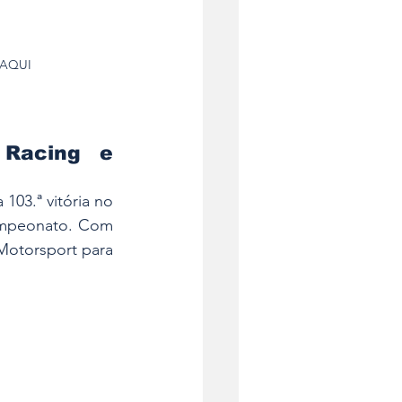
 AQUI
Racing e 
103.ª vitória no 
ampeonato. Com 
otorsport para 