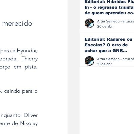
Editorial: Híbridos Pl
In - o regresso triunfa
de quem aprendeu c
os erros do passado
 merecido 
26 de abr.
Editorial: Radares ou
Escolas? O erro de
para a Hyundai, 
achar que a GNR
resolve o que a
rada. Thierry 
educação falhou
19 de abr.
rço em pista, 
 
 caindo para o 
nquanto Oliver 
nte de Nikolay 