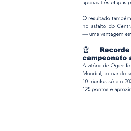
apenas três etapas p
O resultado também p
no asfalto do Centr
— uma vantagem estra
🏆 Recorde 
campeonato a
A vitória de Ogier fo
Mundial, tornando-s
10 triunfos só em 2
125 pontos e aproxi