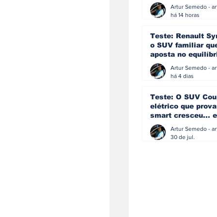
eficiência e
simplicidade aind
há 14 horas
podem andar junt
Teste: Renault Sy
o SUV familiar qu
aposta no equilíbr
ainda acredita na
manual
há 4 dias
Teste: O SUV Cou
elétrico que prova
smart cresceu... e
amadureceu
30 de jul.