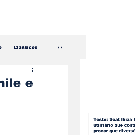
o
Clássicos
es e Comparativos
ile e
ogia
a
Hobby
Teste: Seat Ibiza 
utilitário que cont
provar que divers