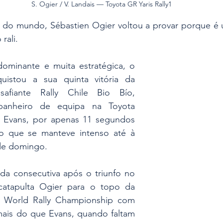
S. Ogier / V. Landais — Toyota GR Yaris Rally1
do mundo, Sébastien Ogier voltou a provar porque é 
rali. 
minante e muita estratégica, o 
quistou a sua quinta vitória da 
fiante Rally Chile Bio Bío, 
anheiro de equipa na Toyota 
n Evans, por apenas 11 segundos 
 que se manteve intenso até à 
 de domingo.
nda consecutiva após o triunfo no 
 catapulta Ogier para o topo da 
IA World Rally Championship com 
mais do que Evans, quando faltam 