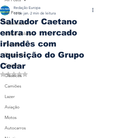
Redação Europa
All Posts
13 de jan.
2 min de leitura
Salvador Caetano
Automóveis
entra no mercado
Automobilismo
irlandês com
Ferrovia
aquisição do Grupo
Transporte
Cedar
Turismo
Avaliado com NaN de 5 estrelas.
Clássicos
Camiões
Lazer
Aviação
Motos
Autocarros