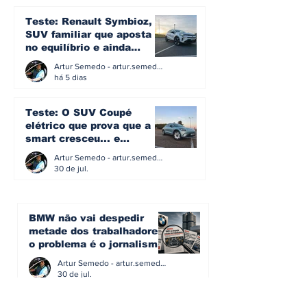
Teste: Renault Symbioz, o
SUV familiar que aposta
no equilíbrio e ainda
acredita na caixa manual
Artur Semedo - artur.semedo@publiracing.pt
há 5 dias
Teste: O SUV Coupé
elétrico que prova que a
smart cresceu... e
amadureceu
Artur Semedo - artur.semedo@publiracing.pt
30 de jul.
BMW não vai despedir
metade dos trabalhadores:
o problema é o jornalismo
que muitos decidiram
Artur Semedo - artur.semedo@publiracing.pt
fazer
30 de jul.