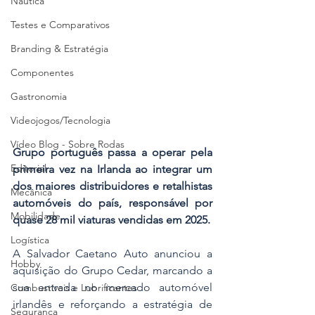
Náutica
Testes e Comparativos
Branding & Estratégia
Componentes
Gastronomia
Videojogos/Tecnologia
Vídeo Blog - Sobre Rodas
Grupo português passa a operar pela 
Editorial
primeira vez na Irlanda ao integrar um 
dos maiores distribuidores e retalhistas 
Mecânica
automóveis do país, responsável por 
Mobilidade
quase 28 mil viaturas vendidas em 2025.
Logística
A Salvador Caetano Auto anunciou a 
Hobby
aquisição do Grupo Cedar, marcando a 
sua entrada no mercado automóvel 
Combustíveis e Lubrificantes
irlandês e reforçando a estratégia de 
Segurança