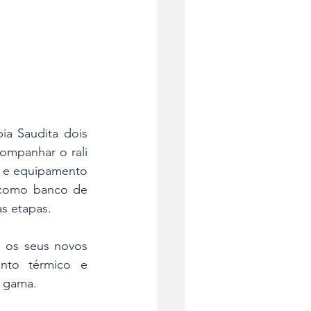
a Saudita dois 
mpanhar o rali 
l e equipamento 
 como banco de 
as etapas.
 os seus novos 
nto térmico e 
a gama.