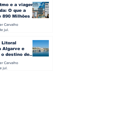
itmo e a viagem
da: O que a
e 890 Milhões à
revela sobre a
ler Carvalho
a do turista na
e jul.
 Litoral
a Algarve e
 o destino de
referido dos
ler Carvalho
eses
e jul.