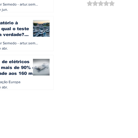
a eletrificação
Avaliado com NaN d
Artur Semedo - artur.semedo@publiracing.pt
Combustíveis e Lubrificant
 jun.
atório à
 qual o teste
 a verdade?
PA ou o rigoroso
Artur Semedo - artur.semedo@publiracing.pt
O
 abr.
 de elétricos
mais de 90% da
ade aos 160 mil
safiam mitos do
ação Europa
o
 abr.