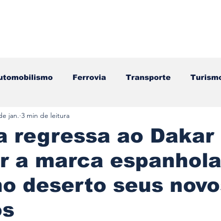
utomobilismo
Ferrovia
Transporte
Turism
de jan.
3 min de leitura
ação
Motos
Autocarros
Náutica
Test
a regressa ao Dakar
r a marca espanhola
Componentes
Gastronomia
Videojogos/Tecnol
no deserto seus novo
Editorial
Mecânica
Mobilidade
Logístic
os