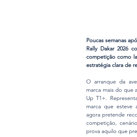
Poucas semanas após
Rally Dakar 2026 c
competição como lab
estratégia clara de 
O arranque da ave
marca mais do que a
Up T1+. Representa
marca que esteve 
agora pretende recon
competição, cenári
prova aquilo que p