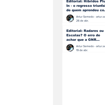
Editorial: Híbridos Pl
In - o regresso triunfa
de quem aprendeu c
os erros do passado
26 de abr.
Editorial: Radares ou
Escolas? O erro de
achar que a GNR
resolve o que a
educação falhou
19 de abr.