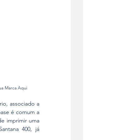
Sua Marca Aqui
o, associado a 
 base é comum a 
e imprimir uma 
antana 400, já 