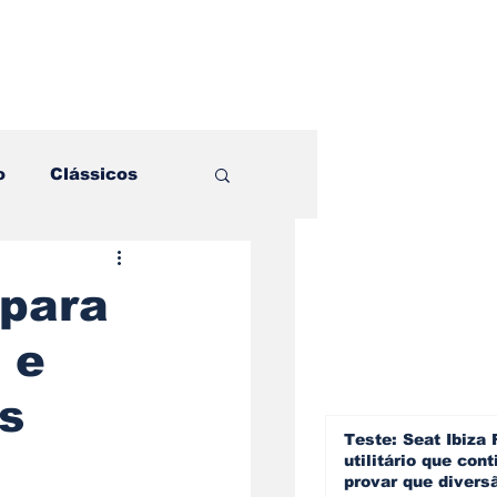
o
Clássicos
es e Comparativos
 para
 e
ogia
s
a
Hobby
Teste: Seat Ibiza 
utilitário que cont
provar que divers