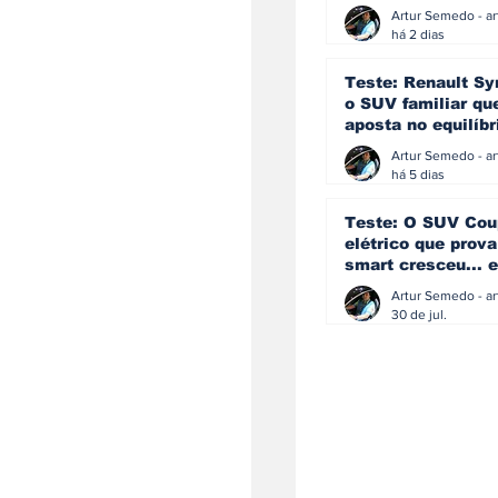
eficiência e
simplicidade aind
há 2 dias
podem andar junt
Teste: Renault Sy
o SUV familiar qu
aposta no equilíbr
ainda acredita na
manual
há 5 dias
Teste: O SUV Cou
elétrico que prova
smart cresceu... e
amadureceu
30 de jul.