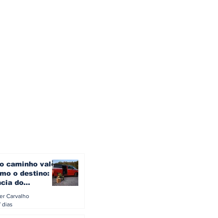
o caminho vale
mo o destino: a
ncia do
gen ID. Buzz
ler Carvalho
verão europeu
 dias