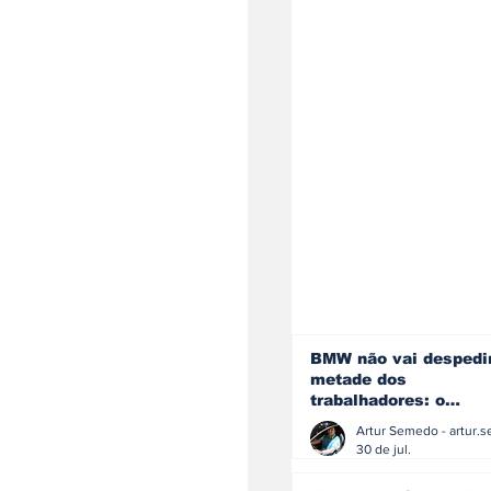
BMW não vai despedi
metade dos
trabalhadores: o
problema é o jornali
que muitos decidiram
30 de jul.
fazer