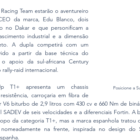
 Racing Team estarão o aventureiro 
CEO da marca, Edu Blanco, dois 
 no Dakar e que personificam a 
ascimento industrial e a dimensão 
eto. A dupla competirá com um 
protótipo desenvolvido a partir da base técnica do 
o apoio da sul-africana Century 
rally-raid internacional.
Up T1+ apresenta um chassis 
Posicione a 
resistência, carroçaria em fibra de 
V6 biturbo de 2,9 litros com 430 cv e 660 Nm de binári
l SADEV de seis velocidades e a diferenciais Fortin. A
topo da categoria T1+, mas a marca espanhola tratou d
, nomeadamente na frente, inspirada no design do S
Espanha.