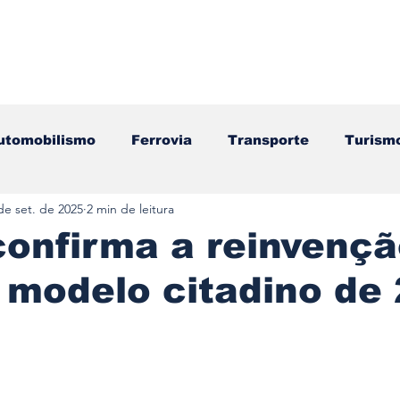
utomobilismo
Ferrovia
Transporte
Turism
de set. de 2025
2 min de leitura
ação
Motos
Autocarros
Náutica
Test
onfirma a reinvençã
 modelo citadino de 
Componentes
Gastronomia
Videojogos/Tecnol
Editorial
Mecânica
Mobilidade
Logístic
e 5 estrelas.