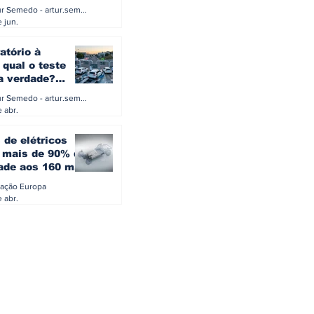
a eletrificação
Artur Semedo - artur.semedo@publiracing.pt
Combustíveis e Lubrificant
 jun.
atório à
 qual o teste
 a verdade?
PA ou o rigoroso
Artur Semedo - artur.semedo@publiracing.pt
O
 abr.
 de elétricos
mais de 90% da
ade aos 160 mil
safiam mitos do
ação Europa
o
 abr.