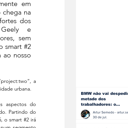
lmente em 
 chega na 
ortes dos 
 Geely e 
res, sem 
o smart 
#2
 ao nosso 
roject:two”, a 
lidade urbana. 
BMW não vai despedi
metade dos
os aspectos do 
trabalhadores: o
problema é o jornali
o. Partindo do 
que muitos decidiram
30 de jul.
5
, o smart 
#2
 irá 
fazer
, num segmento 