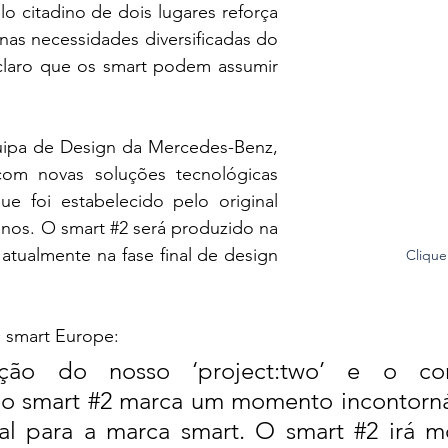
 citadino de dois lugares reforça 
as necessidades diversificadas do 
 claro que os smart podem assumir 
ipa de Design da Mercedes-Benz, 
com novas soluções tecnológicas 
 foi estabelecido pelo original 
anos. O smart 
#2
 será produzido na 
atualmente na fase final de design 
Cliqu
 smart Europe: 
ção do nosso ‘project:two’ e o con
o smart 
#2
 marca um momento incontorná
al para a marca smart. O smart 
#2
 irá m