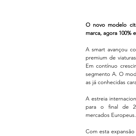
O novo modelo cita
marca, agora 100% elé
A smart avançou co
premium de viaturas 
Em contínuo cresci
segmento A. O model
as já conhecidas cara
A estreia internaci
para o final de 2
mercados Europeus.
Com esta expansão n