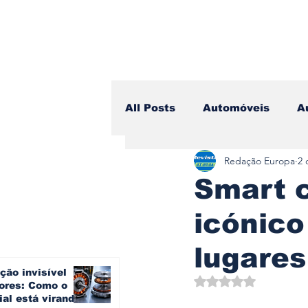
All Posts
Automóveis
A
Redação Europa
2 
Camiões
Lazer
Avi
Smart c
icónico
Branding & Estratégia
lugares
ção invisível
Vídeo Blog - Sobre Rodas
Avaliado com NaN d
ores: Como o
ial está virando