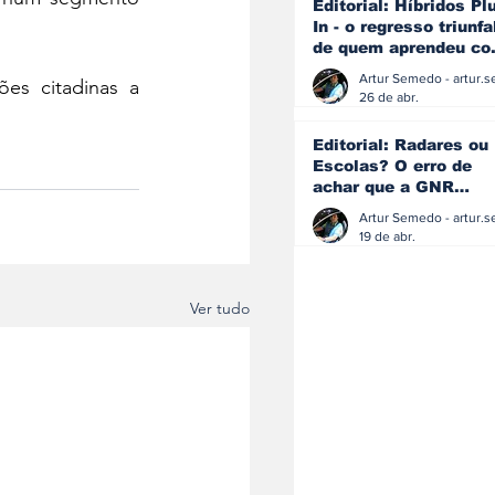
Editorial: Híbridos Pl
In - o regresso triunfa
de quem aprendeu c
os erros do passado
es citadinas a 
26 de abr.
Editorial: Radares ou
Escolas? O erro de
achar que a GNR
resolve o que a
educação falhou
19 de abr.
Ver tudo