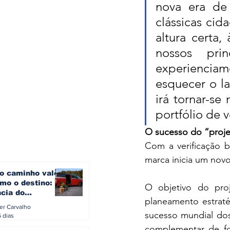
nova era de 
clássicas cid
altura certa
nossos pri
experiencia
esquecer o l
irá tornar-se
portfólio de v
O sucesso do “proje
Com a verificação b
marca inicia um novo
o caminho vale
mo o destino: a
O objetivo do proj
ncia do
planeamento estraté
gen ID. Buzz
ler Carvalho
verão europeu
sucesso mundial do
6 dias
complementar de fo