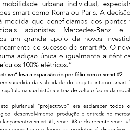
mobilidade urbana individual, especia
ades smart como Roma ou Paris. A decisão
, à medida que beneficiamos dos pontos f
ncipais acionistas Mercedes-Benz e
mos um grande apoio de novos investido
ançamento de sucesso do smart 
#5
. O nov
 numa adição única e igualmente autêntica
eículos 100% elétricos.” 
ct:two” leva a expansão do portfólio com o smart 
#2
em-sucedida da viabilidade do projeto interno smart “p
 capítulo na sua história e traz de volta o ícone da mobi
eto plurianual “project:two” era esclarecer todos 
gico, desenvolvimento, produção e entrada no mercad
s lançamentos smart 
#1
, smart 
#3
 e do recente smart 
#
rma consistente o leque de produtos já disponíveis