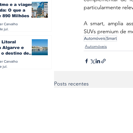
itmo e a viagem
particularmente rele
da: O que a
e 890 Milhões à
revela sobre a
A smart, amplia as
ler Carvalho
a do turista na
e jul.
SUVs premium de méd
Automóveis
Smart
 Litoral
Automóveis
a Algarve e
 o destino de
referido dos
ler Carvalho
eses
e jul.
Posts recentes