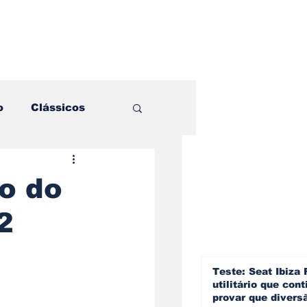
o
Clássicos
es e Comparativos
o do
2
ogia
a
Hobby
Teste: Seat Ibiza 
utilitário que cont
provar que divers