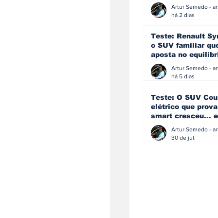
eficiência e
simplicidade aind
há 2 dias
podem andar junt
Teste: Renault Sy
o SUV familiar qu
aposta no equilíbr
ainda acredita na
manual
há 5 dias
Teste: O SUV Cou
elétrico que prova
smart cresceu... e
amadureceu
30 de jul.