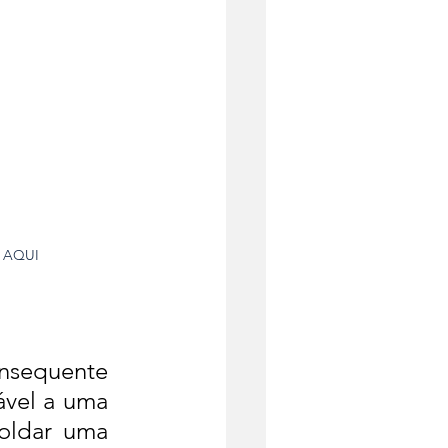
e AQUI
sequente 
vel a uma 
oldar uma 