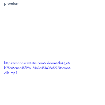
premium.
https://video.wixstatic.com/video/a18b40_e8
b75c66c6ea45f49b184b3a451a06e5/720p/mp4
/file.mp4