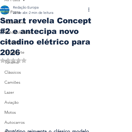
Redação Europa
All Posts
22 de abr.
2 min de leitura
Smart revela Concept
Automóveis
#2 e antecipa novo
Automobilismo
citadino elétrico para
Ferrovia
2026
Transporte
Avaliado com NaN de 5 estrelas.
Turismo
Clássicos
Camiões
Lazer
Aviação
Motos
Autocarros
Protótipo reinventa o clássico modelo 