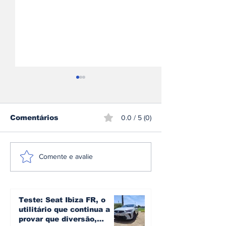
Comentários
0.0 / 5 (0)
A plataforma e3 da
Omoda | Jae
Comente e avalie
Denza: a arquitetura
reforça pres
que transforma mais
Europa e entr
de 1.600 cv em
Top 3 do mer
controlo no novo Z
britânico em 
Teste: Seat Ibiza FR, o
utilitário que continua a
provar que diversão,