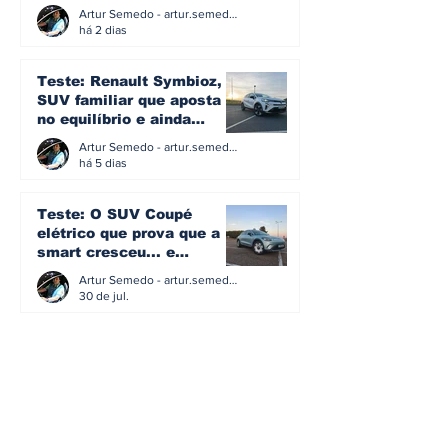
eficiência e simplicidade
Artur Semedo - artur.semedo@publiracing.pt
ainda podem andar juntas
há 2 dias
Teste: Renault Symbioz, o
SUV familiar que aposta
no equilíbrio e ainda
acredita na caixa manual
Artur Semedo - artur.semedo@publiracing.pt
há 5 dias
Teste: O SUV Coupé
elétrico que prova que a
smart cresceu... e
amadureceu
Artur Semedo - artur.semedo@publiracing.pt
30 de jul.
BMW não vai despedir
metade dos trabalhadores:
o problema é o jornalismo
que muitos decidiram
Artur Semedo - artur.semedo@publiracing.pt
fazer