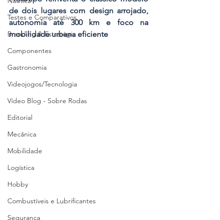
Náutica
de dois lugares com design arrojado, 
Testes e Comparativos
autonomia até 300 km e foco na 
mobilidade urbana eficiente
Branding & Estratégia
Componentes
Gastronomia
Videojogos/Tecnologia
Vídeo Blog - Sobre Rodas
Editorial
Mecânica
Mobilidade
Logística
Hobby
Combustíveis e Lubrificantes
Segurança