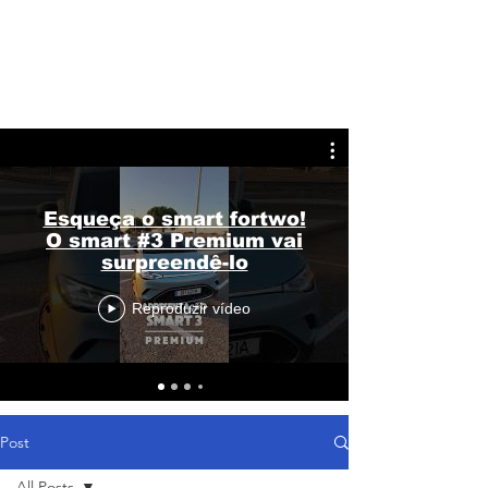
Esqueça o smart fortwo!
O smart #3 Premium vai
surpreendê-lo
Reproduzir vídeo
Post
All Posts