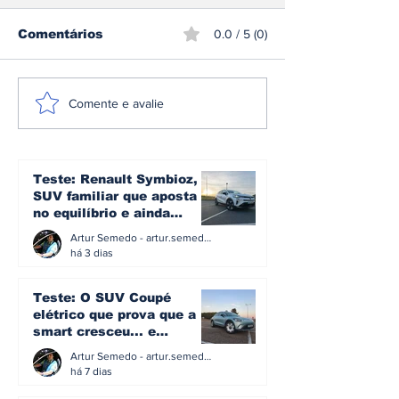
Comentários
0.0 / 5 (0)
Volkswagen e Toyota
Hispano Suiz
Comente e avalie
aceleram, Peugeot
em tecnologi
mantém liderança e
"invisível" pa
Tesla perde força em
preservar o p
julho no mercado
condução no
Teste: Renault Symbioz, o
português
Sagrera
SUV familiar que aposta
no equilíbrio e ainda
acredita na caixa manual
Artur Semedo - artur.semedo@publiracing.pt
há 3 dias
Teste: O SUV Coupé
elétrico que prova que a
smart cresceu... e
amadureceu
Artur Semedo - artur.semedo@publiracing.pt
há 7 dias