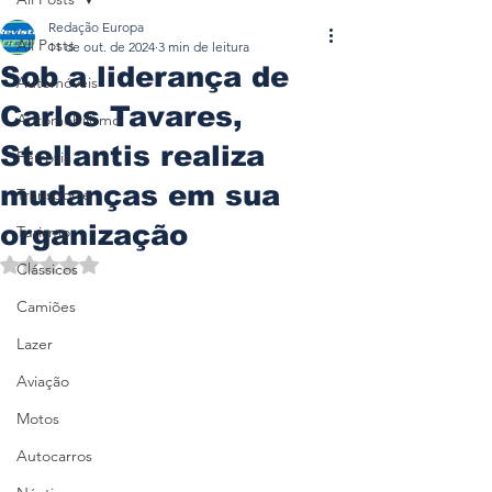
Redação Europa
All Posts
11 de out. de 2024
3 min de leitura
Sob a liderança de
Automóveis
Carlos Tavares,
Automobilismo
Stellantis realiza
Ferrovia
mudanças em sua
Transporte
organização
Turismo
Avaliado com NaN de 5 estrelas.
Clássicos
Camiões
Lazer
Aviação
Motos
Autocarros