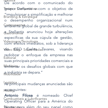
Náutica
De acordo com o comunicado do 
grupo Stellantis e com o objetivo de 
Testes e Comparativos
“impulsionar a simplificação e melhorar 
Branding & Estratégia
o desempenho organizacional num 
Componentes
ambiente global de grande turbulência, 
a Stellantis anunciou hoje alterações 
Gastronomia
específicas da sua cúpula de gestão, 
Videojogos/Tecnologia
com efeitos imediatos, sob a liderança 
do CEO Carlos Tavares, visando 
Vídeo Blog - Sobre Rodas
redobrar o enfoque da empresa nas 
Editorial
suas principais prioridades comerciais e 
Mecânica
enfrentar os desafios globais com que 
a indústria se depara.”
Mobilidade
Logística
As principais mudanças anunciadas são 
as seguintes:
Hobby
Antonio Filosa
 é nomeado Chief 
Combustíveis e Lubrificantes
Operating Officer para a América do 
Norte, para além do seu papel como 
Segurança