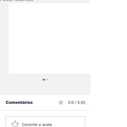
Comentários
0.0 / 5 (0)
Volkswagen e Toyota
Hispano Suiz
Comente e avalie