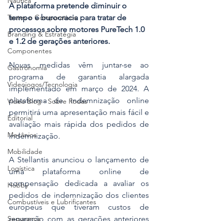
Náutica
A plataforma pretende diminuir o 
tempo e burocracia para tratar de 
Testes e Comparativos
processos sobre motores PureTech 1.0 
Branding & Estratégia
e 1.2 de gerações anteriores. 
Componentes
Novas medidas vêm juntar-se ao 
Gastronomia
programa de garantia alargada 
Videojogos/Tecnologia
implementado em março de 2024. A 
plataforma de indemnização online 
Vídeo Blog - Sobre Rodas
permitirá uma apresentação mais fácil e 
Editorial
avaliação mais rápida dos pedidos de 
Mecânica
indemnização.
Mobilidade
A Stellantis anunciou o lançamento de 
Logística
uma plataforma online de 
compensação dedicada a avaliar os 
Hobby
pedidos de indemnização dos clientes 
Combustíveis e Lubrificantes
europeus que tiveram custos de 
reparação com as gerações anteriores 
Segurança