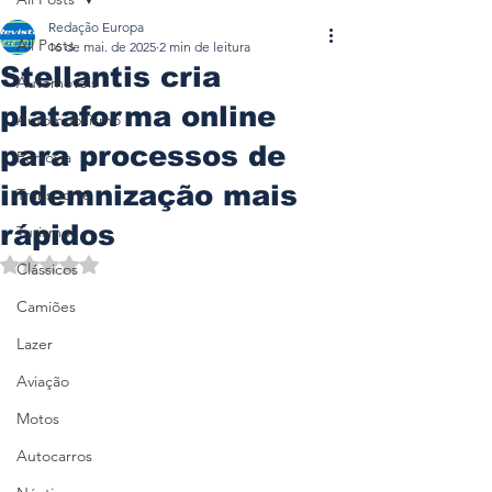
Redação Europa
All Posts
16 de mai. de 2025
2 min de leitura
Stellantis cria
Automóveis
plataforma online
Automobilismo
para processos de
Ferrovia
indemnização mais
Transporte
rápidos
Turismo
Avaliado com NaN de 5 estrelas.
Clássicos
Camiões
Lazer
Aviação
Motos
Autocarros