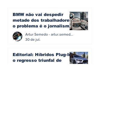
BMW não vai despedir
metade dos trabalhadores:
o problema é o jornalismo
que muitos decidiram
Artur Semedo - artur.semedo@publiracing.pt
fazer
30 de jul.
Editorial: Híbridos Plug-In -
o regresso triunfal de
quem aprendeu com os
erros do passado
Artur Semedo - artur.semedo@publiracing.pt
26 de abr.
Editorial: Radares ou
Escolas? O erro de achar
que a GNR resolve o que a
educação falhou
Artur Semedo - artur.semedo@publiracing.pt
19 de abr.