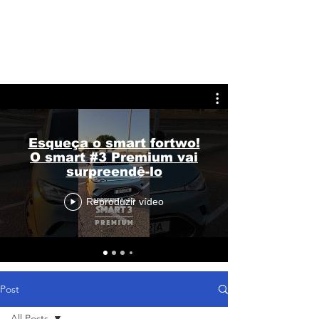
Esqueça o smart fortwo!
O smart #3 Premium vai
surpreendê-lo
Reproduzir vídeo
Post
All Posts