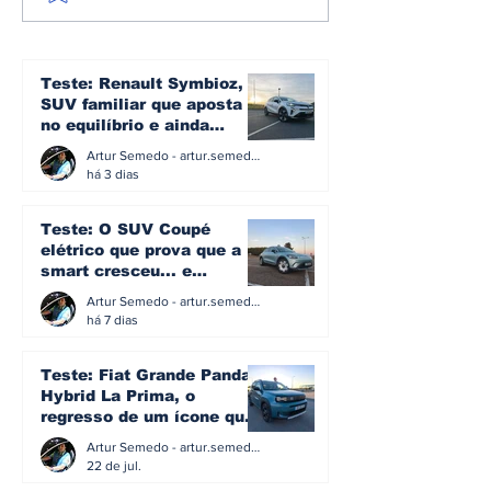
aceleram, Peugeot
em tecnologi
mantém liderança e
"invisível" pa
Tesla perde força em
preservar o p
julho no mercado
condução no
Teste: Renault Symbioz, o
português
Sagrera
SUV familiar que aposta
no equilíbrio e ainda
acredita na caixa manual
Artur Semedo - artur.semedo@publiracing.pt
há 3 dias
Teste: O SUV Coupé
elétrico que prova que a
smart cresceu... e
amadureceu
Artur Semedo - artur.semedo@publiracing.pt
há 7 dias
Teste: Fiat Grande Panda
Hybrid La Prima, o
regresso de um ícone que
percebeu que evoluir não
Artur Semedo - artur.semedo@publiracing.pt
significa perder a
22 de jul.
identidade