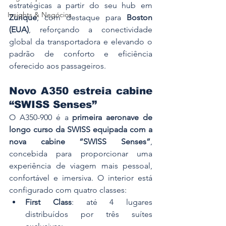
estratégicas a partir do seu hub em 
Insights & Negócios
Zurique
, com destaque para 
Boston 
(EUA)
, reforçando a conectividade 
global da transportadora e elevando o 
padrão de conforto e eficiência 
oferecido aos passageiros.
Novo A350 estreia cabine 
“SWISS Senses”
O A350-900 é a 
primeira aeronave de 
longo curso da SWISS equipada com a 
nova cabine “SWISS Senses”
, 
concebida para proporcionar uma 
experiência de viagem mais pessoal, 
confortável e imersiva. O interior está 
configurado com quatro classes:
First Class
: até 4 lugares 
distribuídos por três suítes 