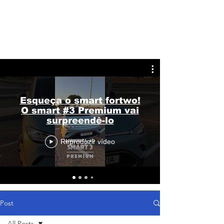
Esqueça o smart fortwo!
O smart #3 Premium vai
surpreendê-lo
Reproduzir vídeo
Post
All Posts