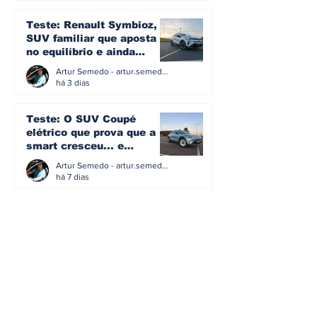
Teste: Renault Symbioz, o
SUV familiar que aposta
no equilíbrio e ainda
acredita na caixa manual
Artur Semedo - artur.semedo@publiracing.pt
há 3 dias
Teste: O SUV Coupé
elétrico que prova que a
smart cresceu... e
amadureceu
Artur Semedo - artur.semedo@publiracing.pt
há 7 dias
BMW não vai despedir
metade dos trabalhadores:
o problema é o jornalismo
que muitos decidiram
Artur Semedo - artur.semedo@publiracing.pt
fazer
30 de jul.