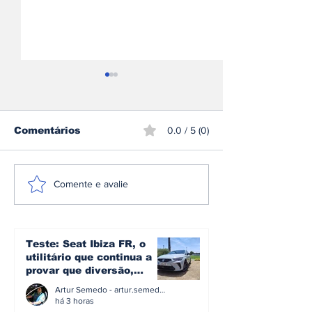
Comentários
0.0 / 5 (0)
Iveco Bus entrega 36
Italo encome
Comente e avalie
autocarros Crossway
comboios de 
Low Entry para
velocidade Ve
reforçar transporte
Siemens em c
regional na Áustria
avaliado em 3
Teste: Seat Ibiza FR, o
milhões de e
utilitário que continua a
provar que diversão,
eficiência e simplicidade
Artur Semedo - artur.semedo@publiracing.pt
ainda podem andar juntas
há 3 horas