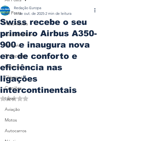
Redação Europa
All Posts
11 de out. de 2025
2 min de leitura
Swiss recebe o seu
Automóveis
primeiro Airbus A350-
Automobilismo
900 e inaugura nova
Ferrovia
era de conforto e
Transporte
eficiência nas
Turismo
ligações
Clássicos
Camiões
intercontinentais
Avaliado com NaN de 5 estrelas.
Lazer
Aviação
Motos
Autocarros