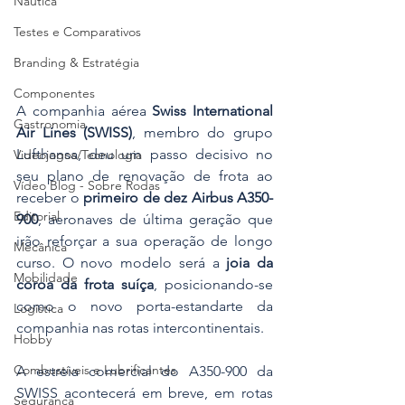
Náutica
Testes e Comparativos
Branding & Estratégia
Componentes
A companhia aérea 
Swiss International 
Gastronomia
Air Lines (SWISS)
, membro do grupo 
Lufthansa, deu um passo decisivo no 
Videojogos/Tecnologia
seu plano de renovação de frota ao 
Vídeo Blog - Sobre Rodas
receber o 
primeiro de dez Airbus A350-
Editorial
900
, aeronaves de última geração que 
irão reforçar a sua operação de longo 
Mecânica
curso. O novo modelo será a 
joia da 
Mobilidade
coroa da frota suíça
, posicionando-se 
como o novo porta-estandarte da 
Logística
companhia nas rotas intercontinentais.
Hobby
Combustíveis e Lubrificantes
A estreia comercial do A350-900 da 
SWISS acontecerá em breve, em rotas 
Segurança