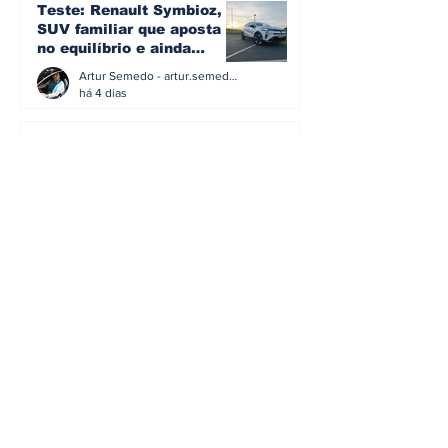
Teste: Renault Symbioz, o
SUV familiar que aposta
no equilíbrio e ainda
acredita na caixa manual
Artur Semedo - artur.semedo@publiracing.pt
há 4 dias
Teste: O SUV Coupé
elétrico que prova que a
smart cresceu... e
amadureceu
Artur Semedo - artur.semedo@publiracing.pt
30 de jul.
BMW não vai despedir
metade dos trabalhadores:
o problema é o jornalismo
que muitos decidiram
Artur Semedo - artur.semedo@publiracing.pt
fazer
30 de jul.
Editorial: Híbridos Plug-In -