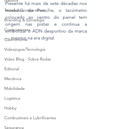
Náutica
Presente há mais de sete décadas nos 
modelos da Porsche, o tacómetro 
Testes e Comparativos
colocado ao centro do painel tem 
Branding & Estratégia
origem nas pistas e continua a 
Componentes
simbolizar o ADN desportivo da marca 
— mesmo na era digital.
Gastronomia
Videojogos/Tecnologia
Vídeo Blog - Sobre Rodas
Editorial
Mecânica
Mobilidade
Logística
Hobby
Combustíveis e Lubrificantes
Segurança