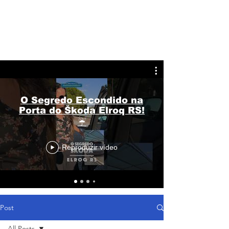
O Segredo Escondido na
Porta do Škoda Elroq RS!
☔
Reproduzir vídeo
Post
All Posts