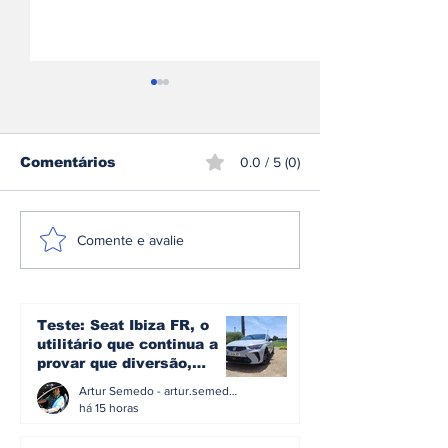
Comentários
0.0 / 5 (0)
Mercedes-AMG GT 53
Škoda inicia
Comente e avalie
Coupé 4 Portas
produção do 
estreia-se como nova
Peaq o maior
proposta de entrada
sua história
na gama elétrica de
Teste: Seat Ibiza FR, o
Affalterbach
utilitário que continua a
provar que diversão,
eficiência e simplicidade
Artur Semedo - artur.semedo@publiracing.pt
ainda podem andar juntas
há 15 horas