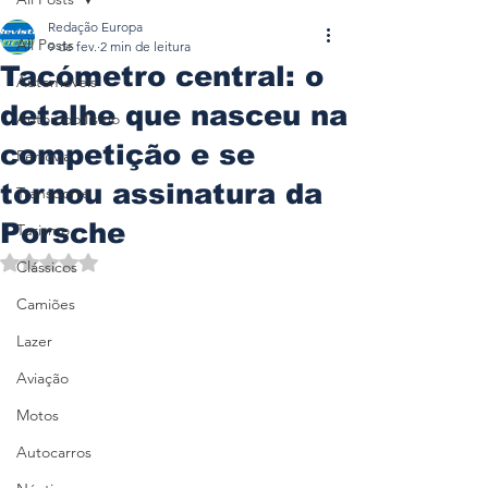
Redação Europa
All Posts
9 de fev.
2 min de leitura
Tacómetro central: o
Automóveis
detalhe que nasceu na
Automobilismo
competição e se
Ferrovia
tornou assinatura da
Transporte
Porsche
Turismo
Avaliado com NaN de 5 estrelas.
Clássicos
Camiões
Lazer
Aviação
Motos
Autocarros