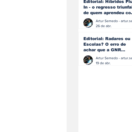
Editorial: Híbridos Pl
In - o regresso triunfa
de quem aprendeu c
os erros do passado
26 de abr.
Editorial: Radares ou
Escolas? O erro de
achar que a GNR
resolve o que a
educação falhou
19 de abr.