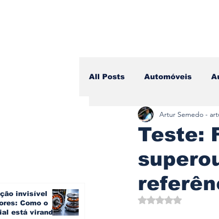
All Posts
Automóveis
A
Artur Semedo - ar
Camiões
Lazer
Avi
Teste: 
superou
Branding & Estratégia
referên
ção invisível
Vídeo Blog - Sobre Rodas
Avaliado com NaN d
ores: Como o
ial está virando