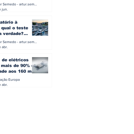
a eletrificação
Artur Semedo - artur.semedo@publiracing.pt
Combustíveis e Lubrificant
 jun.
atório à
 qual o teste
 a verdade?
PA ou o rigoroso
Artur Semedo - artur.semedo@publiracing.pt
O
 abr.
 de elétricos
mais de 90% da
ade aos 160 mil
safiam mitos do
ação Europa
o
 abr.