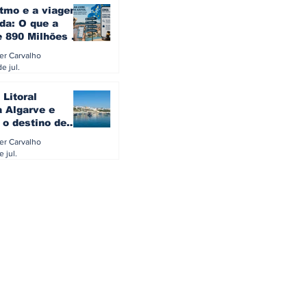
itmo e a viagem
da: O que a
e 890 Milhões à
revela sobre a
ler Carvalho
a do turista na
e jul.
 Litoral
a Algarve e
 o destino de
referido dos
ler Carvalho
eses
e jul.