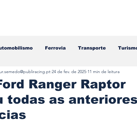
utomobilismo
Ferrovia
Transporte
Turism
tur.semedo@publiracing.pt
24 de fev. de 2025
11 min de leitura
ação
Motos
Autocarros
Náutica
Test
Ford Ranger Raptor
 todas as anteriore
Componentes
Gastronomia
Videojogos/Tecnol
cias
Editorial
Mecânica
Mobilidade
Logístic
e 5 estrelas.