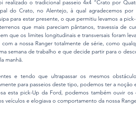
realizado o tradicional passeio 4x4 “Crato por Quatr
pal do Crato, no Alentejo, à qual agradecemos por g
pa para estar presente, o que permitiu levamos a pick-
errenos que mais pareciam pântanos, travessia de cur
 que os limites longitudinais e transversais foram levad
 com a nossa Ranger totalmente de série, como qualque
 uma semana de trabalho e que decide partir para o des
ela manhã.
ntes e tendo que ultrapassar os mesmos obstáculos
amente para passeios deste tipo, podemos ter a noção e
osa esta pick-Up da Ford, podemos também ouvir os 
s veículos e elogiava o comportamento da nossa Range