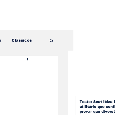
o
Clássicos
es e Comparativos
s
ogia
a
Hobby
Teste: Seat Ibiza 
utilitário que cont
provar que divers