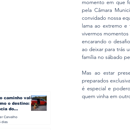
momento em que foi 
pela Câmara Munici
convidado nossa equi
lama ao extremo e t
vivermos momentos em
encarando o desafio
ao deixar para trás
família no sábado p
Mas ao estar prese
preparados exclusiv
é especial e poder
quem vinha em outro
o caminho vale
mo o destino: a
ncia do
gen ID. Buzz
ler Carvalho
verão europeu
6 dias