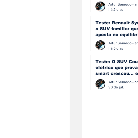
eficiência e
simplicidade aind
há 2 dias
podem andar junt
Teste: Renault Sy
o SUV familiar qu
aposta no equilíbr
ainda acredita na
manual
há 5 dias
Teste: O SUV Cou
elétrico que prova
smart cresceu... e
amadureceu
30 de jul.