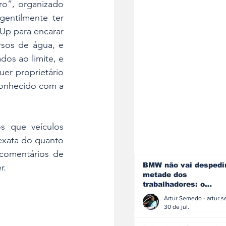
o”, organizado 
entilmente ter 
Up para encarar 
sos de água, e 
os ao limite, e 
r proprietário 
conhecido com a 
 que veículos 
xata do quanto 
comentários de 
BMW não vai despedi
r.
metade dos
trabalhadores: o
problema é o jornali
que muitos decidiram
30 de jul.
fazer