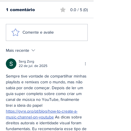
1 comentário
0.0 / 5 (0)
Produção automóvel
Teste: Seat I
Comente e avalie
em Portugal cai
o utilitário q
20,1% em junho, mas
continua a pr
exportações
que diversão,
Mais recente
continuam a
eficiência e
sustentar o setor
simplicidade 
Serg Zorg
22 de jul. de 2025
podem andar 
Sempre tive vontade de compartilhar minhas 
playlists e remixes com o mundo, mas não 
sabia por onde começar. Depois de ler um 
guia super completo sobre como criar um 
canal de música no YouTube, finalmente 
tirei a ideia do papel 
https://gyre.pro/pt/blog/how-to-create-a-
music-channel-on-youtube
 As dicas sobre 
direitos autorais e identidade visual foram 
fundamentais. Eu recomendaria esse tipo de 