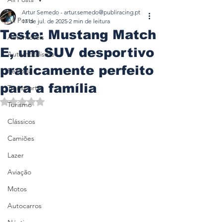
Artur Semedo - artur.semedo@publiracing.pt
All Posts
17 de jul. de 2025
2 min de leitura
Teste: Mustang Match
Automóveis
E, um SUV desportivo
Automobilismo
praticamente perfeito
Ferrovia
para a família
Transporte
Avaliado com NaN de 5 estrelas.
Turismo
Clássicos
Camiões
Lazer
Aviação
Motos
Autocarros