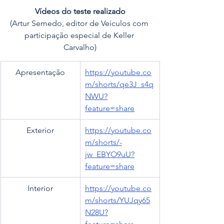
Vídeos do teste realizado
(Artur Semedo, editor de Veículos com 
participação especial de Keller 
Carvalho)
Apresentação
https://youtube.co
m/shorts/qe3J_s4q
NWU?
feature=share
Exterior
https://youtube.co
m/shorts/-
jw_EBYO9uU?
feature=share
Interior
https://youtube.co
m/shorts/YUJqy65
N28U?