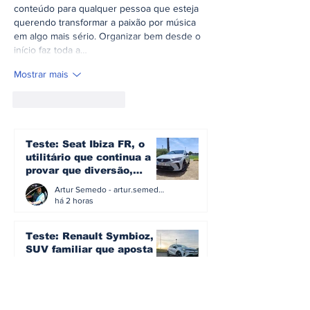
conteúdo para qualquer pessoa que esteja 
querendo transformar a paixão por música 
em algo mais sério. Organizar bem desde o 
início faz toda a…
Mostrar mais
Curtir
Responder
Teste: Seat Ibiza FR, o
utilitário que continua a
provar que diversão,
eficiência e simplicidade
Artur Semedo - artur.semedo@publiracing.pt
ainda podem andar juntas
há 2 horas
Teste: Renault Symbioz, o
SUV familiar que aposta
no equilíbrio e ainda
acredita na caixa manual
Artur Semedo - artur.semedo@publiracing.pt
há 3 dias