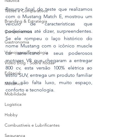
Náutica
Resumo final do teste que realizamos 
Testes e Comparativos
com o Mustang Match E, mostrou um 
Branding & Estratégia
veículo de características que 
poderíamos até dizer, surpreendentes. 
Componentes
Se ele rompeu o laço histórico do 
Gastronomia
nome Mustang com o icônico muscle 
Videojogos/Tecnologia
car americano e seus poderosos 
motores V8 que chegaram a entregar 
Vídeo Blog - Sobre Rodas
800 cv, esta versão 100% elétrica ao 
Editorial
estilo SUV, entrega um produto familiar 
onde não falta luxo, muito espaço, 
Mecânica
conforto e tecnologia.
Mobilidade
Logística
Hobby
Combustíveis e Lubrificantes
Segurança