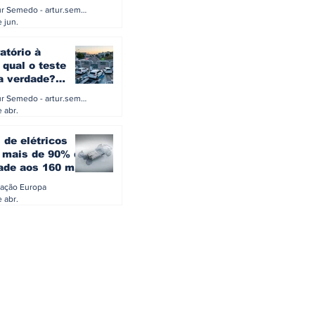
a eletrificação
Artur Semedo - artur.semedo@publiracing.pt
Combustíveis e Lubrificant
 jun.
atório à
 qual o teste
 a verdade?
PA ou o rigoroso
Artur Semedo - artur.semedo@publiracing.pt
O
 abr.
 de elétricos
mais de 90% da
ade aos 160 mil
safiam mitos do
ação Europa
o
 abr.