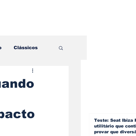
o
Clássicos
es e Comparativos
uando
ogia
pacto
a
Hobby
Teste: Seat Ibiza 
utilitário que cont
provar que divers