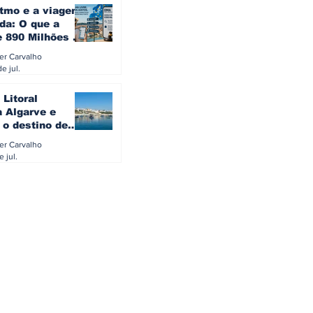
itmo e a viagem
da: O que a
e 890 Milhões à
revela sobre a
ler Carvalho
a do turista na
e jul.
 Litoral
a Algarve e
 o destino de
referido dos
ler Carvalho
eses
e jul.