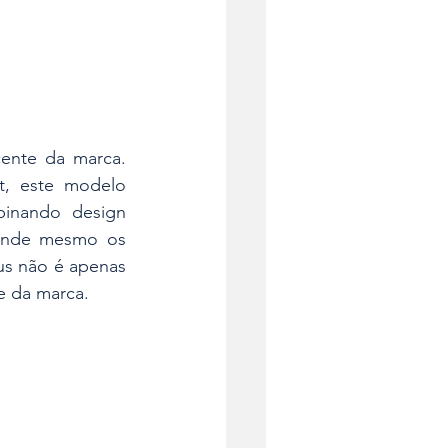
ente da marca. 
, este modelo 
inando design 
ende mesmo os 
us não é apenas 
se da marca.