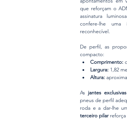
apontamentos em ve
que reforçam o ADN
assinatura lumino
confere-lhe uma 
reconhecível.
De perfil, as prop
compacto:
Comprimento:
 
Largura:
 1,82 m
Altura:
 aproxim
As 
jantes exclusiv
pneus de perfil adeq
roda e a dar-lhe u
terceiro pilar
 reforça