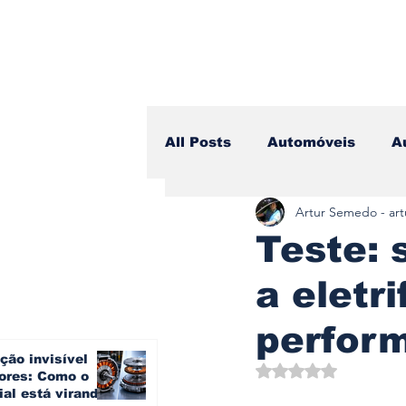
All Posts
Automóveis
A
Artur Semedo - ar
Camiões
Lazer
Avi
Teste: 
a eletr
Branding & Estratégia
perfor
ção invisível
Vídeo Blog - Sobre Rodas
Avaliado com NaN d
ores: Como o
ial está virando