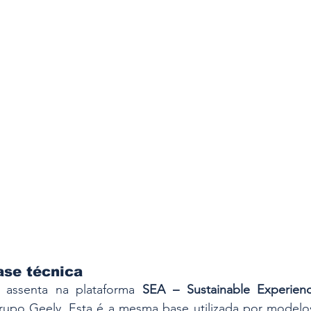
ase técnica
 assenta na plataforma 
SEA – Sustainable Experienc
rupo Geely. Esta é a mesma base utilizada por model