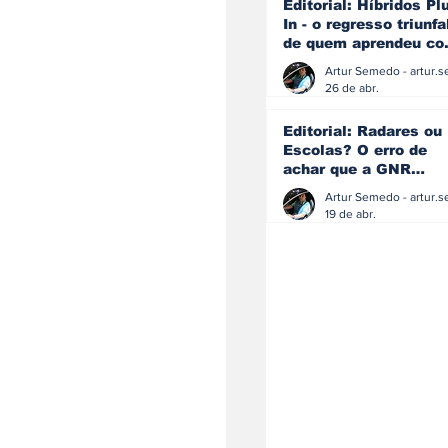
Editorial: Híbridos Pl
In - o regresso triunfa
de quem aprendeu c
os erros do passado
26 de abr.
Editorial: Radares ou
Escolas? O erro de
achar que a GNR
resolve o que a
educação falhou
19 de abr.