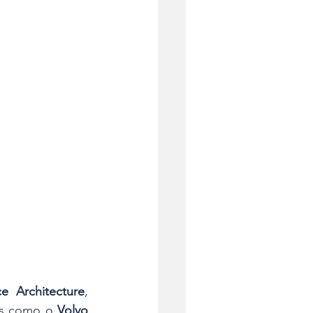
e Architecture
, 
os como o 
Volvo 