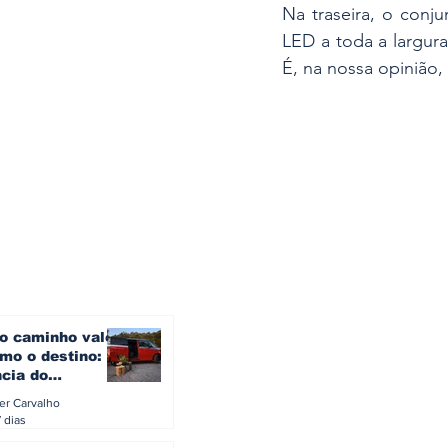
Na traseira, o conju
LED a toda a largur
É, na nossa opinião,
o caminho vale
mo o destino: a
ncia do
gen ID. Buzz
ler Carvalho
verão europeu
 dias