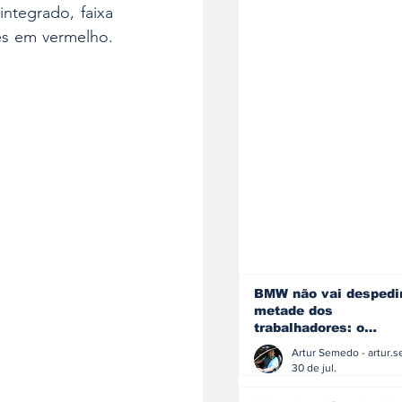
ntegrado, faixa 
es em vermelho. 
BMW não vai despedi
metade dos
trabalhadores: o
problema é o jornali
que muitos decidiram
30 de jul.
fazer