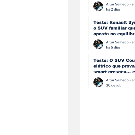
eficiência e
simplicidade aind
há 2 dias
podem andar junt
Teste: Renault Sy
o SUV familiar qu
aposta no equilíbr
ainda acredita na
manual
há 5 dias
Teste: O SUV Cou
elétrico que prova
smart cresceu... e
amadureceu
30 de jul.