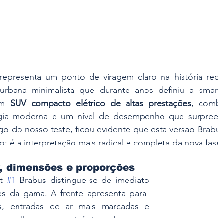
representa um ponto de viragem claro na história rec
bana minimalista que durante anos definiu a smart
um 
SUV compacto elétrico de altas prestações
, comb
logia moderna e um nível de desempenho que surpre
go do nosso teste, ficou evidente que esta versão Brab
lo: é a interpretação mais radical e completa da nova fa
r, dimensões e proporções
t 
#1
 Brabus distingue-se de imediato 
es da gama. A frente apresenta para-
s, entradas de ar mais marcadas e 