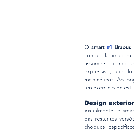
O 
smart 
#1
 Brabus
 
Longe da imagem ur
assume-se como 
expressivo, tecno
mais céticos. Ao lon
um exercício de esti
Design exterio
Visualmente, o smar
das restantes versõ
choques específico