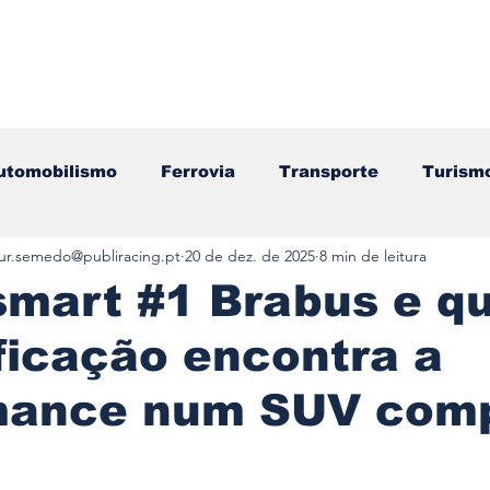
utomobilismo
Ferrovia
Transporte
Turism
tur.semedo@publiracing.pt
20 de dez. de 2025
8 min de leitura
ação
Motos
Autocarros
Náutica
Test
smart #1 Brabus e q
ificação encontra a
Componentes
Gastronomia
Videojogos/Tecnol
mance num SUV com
Editorial
Mecânica
Mobilidade
Logístic
e 5 estrelas.