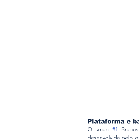
Plataforma e b
O smart 
#1
 Brabus
desenvolvida pelo g