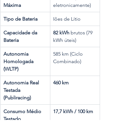
Máxima
eletronicamente)
Tipo de Bateria
Iões de Lítio
Capacidade da 
82 kWh
 brutos (79 
Bateria
kWh úteis)
Autonomia 
585 km (Ciclo 
Homologada 
Combinado)
(WLTP)
Autonomia Real 
460 km
Testada 
(Publiracing)
Consumo Médio 
17,7 kWh / 100 km
Testado
Potência Máxima 
205 kW
 (10% a 80% 