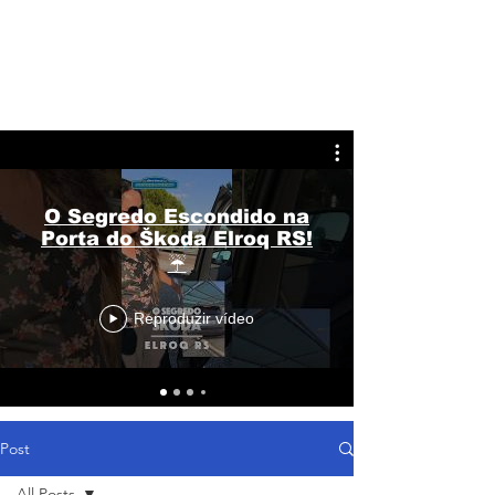
O Segredo Escondido na
Porta do Škoda Elroq RS!
☔
Reproduzir vídeo
Post
All Posts