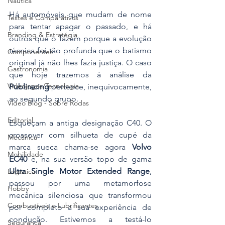
Náutica
Há automóveis que mudam de nome 
Testes e Comparativos
para tentar apagar o passado, e há 
Branding & Estratégia
outros que o fazem porque a evolução 
técnica foi tão profunda que o batismo 
Componentes
original já não lhes fazia justiça. O caso 
Gastronomia
que hoje trazemos à análise da 
Videojogos/Tecnologia
Publiracing
 pertence, inequivocamente, 
ao segundo grupo.
Vídeo Blog - Sobre Rodas
Editorial
Esqueçam a antiga designação C40. O 
crossover com silhueta de cupé da 
Mecânica
marca sueca chama-se agora 
Volvo 
Mobilidade
EC40
 e, na sua versão topo de gama 
Ultra Single Motor Extended Range
, 
Logística
passou por uma metamorfose 
Hobby
mecânica silenciosa que transformou 
Combustíveis e Lubrificantes
por completo a sua experiência de 
condução. Estivemos a testá-lo 
Segurança