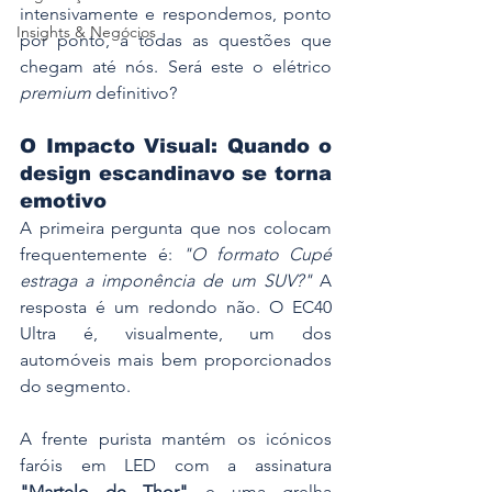
intensivamente e respondemos, ponto 
Insights & Negócios
por ponto, a todas as questões que 
chegam até nós. Será este o elétrico 
premium
 definitivo?
O Impacto Visual: Quando o 
design escandinavo se torna 
emotivo
A primeira pergunta que nos colocam 
frequentemente é: 
"O formato Cupé 
estraga a imponência de um SUV?"
 A 
resposta é um redondo não. O EC40 
Ultra é, visualmente, um dos 
automóveis mais bem proporcionados 
do segmento.
A frente purista mantém os icónicos 
faróis em LED com a assinatura 
"Martelo de Thor"
 e uma grelha 