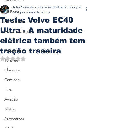
Artur Semedo - artur.semedo@publiracing.pt
All Posts
4 de jun.
7 min de leitura
Teste: Volvo EC40
Automóveis
Ultra - A maturidade
Automobilismo
elétrica também tem
Ferrovia
tração traseira
Transporte
Avaliado com NaN de 5 estrelas.
Turismo
Clássicos
Camiões
Lazer
Aviação
Motos
Autocarros