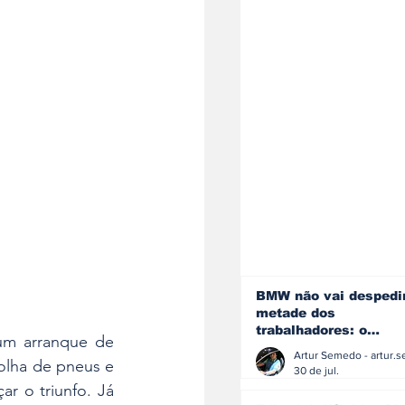
BMW não vai despedi
metade dos
trabalhadores: o
 um arranque de 
problema é o jornali
lha de pneus e 
que muitos decidiram
30 de jul.
fazer
r o triunfo. Já 