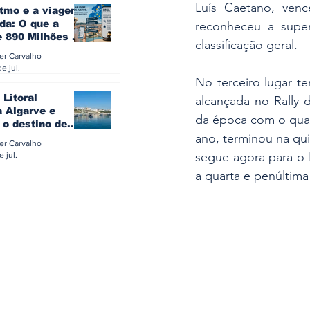
Luís Caetano, venc
itmo e a viagem
da: O que a
reconheceu a super
e 890 Milhões à
classificação geral.
revela sobre a
ler Carvalho
a do turista na
e jul.
No terceiro lugar te
 Litoral
alcançada no Rally 
a Algarve e
da época com o quart
 o destino de
ano, terminou na qu
referido dos
ler Carvalho
eses
segue agora para o R
e jul.
a quarta e penúltim