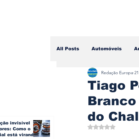
All Posts
Automóveis
A
Redação Europa
21
Camiões
Lazer
Avi
Tiago P
Branco 
Branding & Estratégia
do Chal
ção invisível
Vídeo Blog - Sobre Rodas
Avaliado com NaN d
ores: Como o
ial está virando