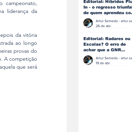
Editorial: Híbridos Pl
o campeonato, 
In - o regresso triunfa
a liderança da 
de quem aprendeu c
os erros do passado
26 de abr.
pois da vitória 
Editorial: Radares ou
trada ao longo 
Escolas? O erro de
achar que a GNR
eiras provas do 
resolve o que a
o. A competição 
educação falhou
19 de abr.
aquela que será 