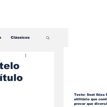
o
Clássicos
es e Comparativos
telo
ítulo
ogia
a
Hobby
Teste: Seat Ibiza 
utilitário que cont
provar que divers