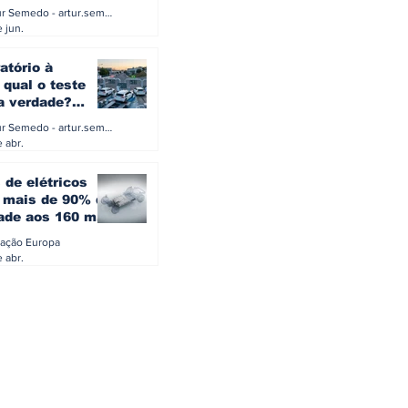
a eletrificação
Artur Semedo - artur.semedo@publiracing.pt
Combustíveis e Lubrificant
 jun.
atório à
 qual o teste
 a verdade?
PA ou o rigoroso
Artur Semedo - artur.semedo@publiracing.pt
O
 abr.
 de elétricos
mais de 90% da
ade aos 160 mil
safiam mitos do
ação Europa
o
 abr.