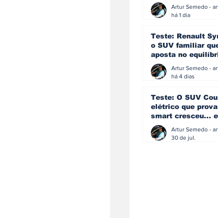
eficiência e
simplicidade aind
há 1 dia
podem andar junt
Teste: Renault Sy
o SUV familiar qu
aposta no equilíbr
ainda acredita na
manual
há 4 dias
Teste: O SUV Cou
elétrico que prova
smart cresceu... e
amadureceu
30 de jul.