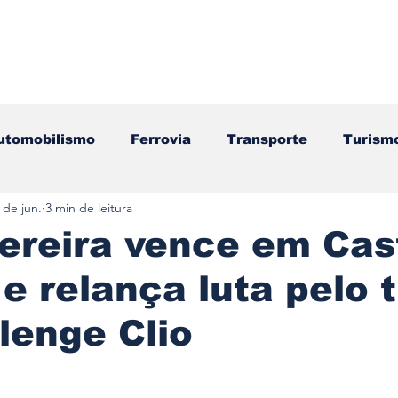
utomobilismo
Ferrovia
Transporte
Turism
 de jun.
3 min de leitura
ação
Motos
Autocarros
Náutica
Test
ereira vence em Cas
e relança luta pelo t
Componentes
Gastronomia
Videojogos/Tecnol
lenge Clio
Editorial
Mecânica
Mobilidade
Logístic
e 5 estrelas.