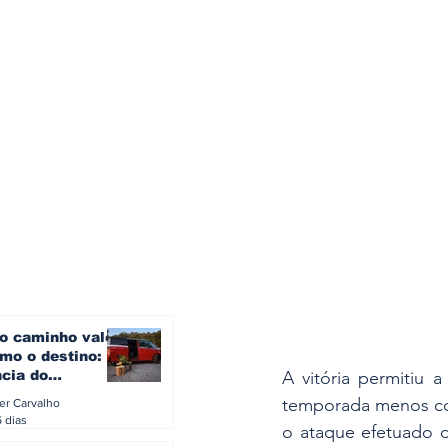
o caminho vale
mo o destino: a
ncia do
A vitória permitiu 
gen ID. Buzz
temporada menos con
ler Carvalho
verão europeu
6 dias
o ataque efetuado d