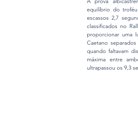
A prova albicastr
equilíbrio do trof
escassos 2,7 segun
classificados no Ral
proporcionar uma lu
Caetano separados
quando faltavam disp
máxima entre amb
ultrapassou os 9,3 