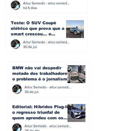
acredita na caixa manual
Artur Semedo - artur.semedo@publiracing.pt
há 5 dias
Teste: O SUV Coupé
elétrico que prova que a
smart cresceu... e
amadureceu
Artur Semedo - artur.semedo@publiracing.pt
30 de jul.
BMW não vai despedir
metade dos trabalhadores:
o problema é o jornalismo
que muitos decidiram
Artur Semedo - artur.semedo@publiracing.pt
fazer
30 de jul.
Editorial: Híbridos Plug-In -
o regresso triunfal de
quem aprendeu com os
erros do passado
Artur Semedo - artur.semedo@publiracing.pt
26 de abr.