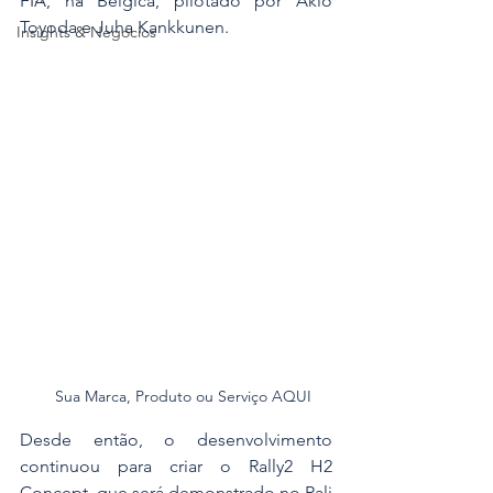
FIA, na Bélgica, pilotado por Akio 
Toyoda e Juha Kankkunen.
Insights & Negócios
Sua Marca, Produto ou Serviço AQUI
Desde então, o desenvolvimento 
continuou para criar o Rally2 H2 
Concept, que será demonstrado no Rali 