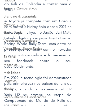
Náutica
do Rali da Finlândia a contar para o 
Testes e Comparativos
WRC.
Branding & Estratégia
A Toyota já compete com um Corolla 
Componentes
com motor a hidrogénio desde 2021 na 
série Super Taikyu, no Japão. Jari-Matti 
Gastronomia
Latvala, diretor da equipa Toyota Gazoo 
Videojogos/Tecnologia
Racing World Rally Team, está entre os 
Vídeo Blog - Sobre Rodas
pilotos que correram com o inovador 
grupo motopropulsor e forneceram o 
Editorial
seu feedback sobre o seu 
Mecânica
desenvolvimento.
Mobilidade
Em 2022, a tecnologia foi demonstrada 
Logística
pela primeira vez nos palcos de ralis da 
Hobby
Europa, quando o experimental GR 
Yaris H2 se estreou na etapa do 
Combustíveis e Lubrificantes
Campeonato do Mundo de Ralis da 
Segurança