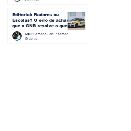
Editorial: Radares ou
Escolas? O erro de achar
que a GNR resolve o que a
educação falhou
Artur Semedo - artur.semedo@publiracing.pt
19 de abr.