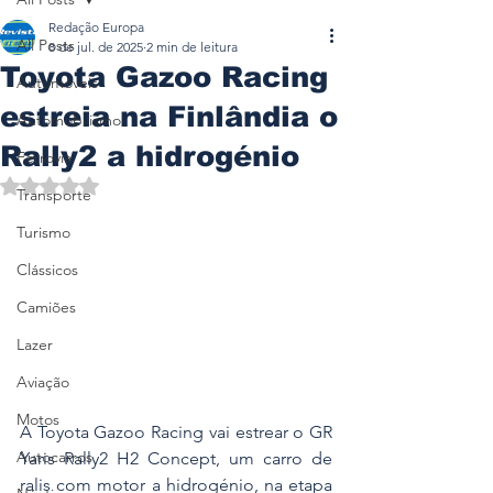
Redação Europa
All Posts
8 de jul. de 2025
2 min de leitura
Toyota Gazoo Racing
Automóveis
estreia na Finlândia o
Automobilismo
Rally2 a hidrogénio
Ferrovia
Avaliado com NaN de 5 estrelas.
Transporte
Turismo
Clássicos
Camiões
Lazer
Aviação
Motos
A Toyota Gazoo Racing vai estrear o GR 
Autocarros
Yaris Rally2 H2 Concept, um carro de 
ralis com motor a hidrogénio, na etapa 