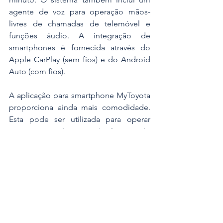
agente de voz para operação mãos-
livres de chamadas de telemóvel e 
funções áudio. A integração de 
smartphones é fornecida através do 
Apple CarPlay (sem fios) e do Android 
Auto (com fios).
A aplicação para smartphone MyToyota 
proporciona ainda mais comodidade. 
Esta pode ser utilizada para operar 
remotamente determinadas funções do 
veículo - trancar/destrancar as portas e 
utilizar o sistema de ar condicionado 
para aquecer ou arrefecer o habitáculo 
antes de uma viagem. A aplicação 
também fornece dados sobre o veículo 
e pode ser utilizada para agendar e 
lembrar serviços.