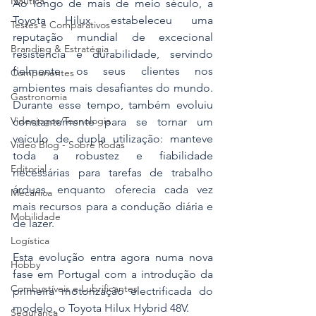
Náutica
Ao longo de mais de meio século, a 
Toyota Hilux estabeleceu uma 
Testes e Comparativos
reputação mundial de excecional 
Branding & Estratégia
resistência e durabilidade, servindo 
fielmente os seus clientes nos 
Componentes
ambientes mais desafiantes do mundo. 
Gastronomia
Durante esse tempo, também evoluiu 
Videojogos/Tecnologia
constantemente para se tornar um 
veículo de dupla utilização: manteve 
Vídeo Blog - Sobre Rodas
toda a robustez e fiabilidade 
Editorial
necessárias para tarefas de trabalho 
árduas, enquanto oferecia cada vez 
Mecânica
mais recursos para a condução diária e 
Mobilidade
de lazer.
Logística
Esta evolução entra agora numa nova 
Hobby
fase em Portugal com a introdução da 
Combustíveis e Lubrificantes
primeira motorização electrificada do 
modelo, o Toyota Hilux Hybrid 48V.
Segurança