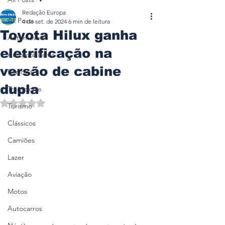
Redação Europa
All Posts
4 de set. de 2024
6 min de leitura
Toyota Hilux ganha
Automóveis
eletrificação na
Automobilismo
versão de cabine
Ferrovia
dupla
Transporte
Avaliado com NaN de 5 estrelas.
Turismo
Clássicos
Camiões
Lazer
Aviação
Motos
Autocarros