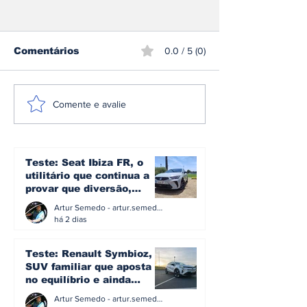
Comentários
0.0 / 5 (0)
A plataforma e3 da
Omoda | Jae
Comente e avalie
Denza: a arquitetura
reforça pres
que transforma mais
Europa e entr
de 1.600 cv em
Top 3 do mer
controlo no novo Z
britânico em 
Teste: Seat Ibiza FR, o
utilitário que continua a
provar que diversão,
eficiência e simplicidade
Artur Semedo - artur.semedo@publiracing.pt
ainda podem andar juntas
há 2 dias
Teste: Renault Symbioz, o
SUV familiar que aposta
no equilíbrio e ainda
acredita na caixa manual
Artur Semedo - artur.semedo@publiracing.pt