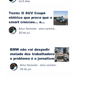
há 5 dias
Teste: O SUV Coupé
elétrico que prova que a
smart cresceu... e
amadureceu
Artur Semedo - artur.semedo@publiracing.pt
30 de jul.
BMW não vai despedir
metade dos trabalhadores:
o problema é o jornalismo
que muitos decidiram
Artur Semedo - artur.semedo@publiracing.pt
fazer
30 de jul.
Editorial: Híbridos Plug-In -
o regresso triunfal de
quem aprendeu com os
erros do passado
Artur Semedo - artur.semedo@publiracing.pt
26 de abr.