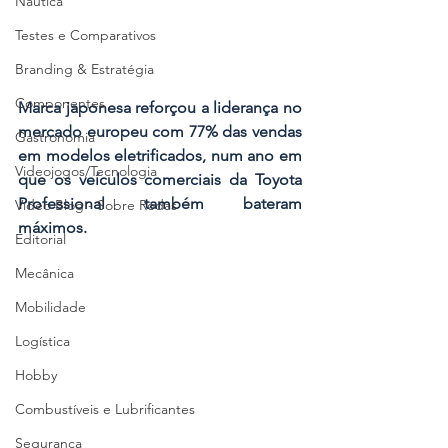
Náutica
Testes e Comparativos
Branding & Estratégia
Componentes
Marca japonesa reforçou a liderança no 
mercado europeu com 77% das vendas 
Gastronomia
em modelos eletrificados, num ano em 
Videojogos/Tecnologia
que os veículos comerciais da Toyota 
Professional também bateram 
Vídeo Blog - Sobre Rodas
máximos.
Editorial
Mecânica
Mobilidade
Logística
Hobby
Combustíveis e Lubrificantes
Segurança