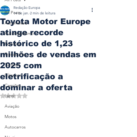
Redação Europa
All Posts
14 de jan.
2 min de leitura
Toyota Motor Europe
Automóveis
atinge recorde
Automobilismo
histórico de 1,23
Ferrovia
milhões de vendas em
Transporte
2025 com
Turismo
eletrificação a
Clássicos
Camiões
dominar a oferta
Avaliado com NaN de 5 estrelas.
Lazer
Aviação
Motos
Autocarros