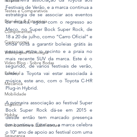
Náutica
Festivais de Verão, e a marca continua a 
Testes e Comparativos
estratégia de se associar aos eventos 
Branding & Estratégia
de música, agora com o regresso ao 
Meco, no Super Bock Super Rock, de 
Componentes
18 a 20 de julho, como “Carro Oficial” e 
Gastronomia
onde volta a garantir boleias grátis às 
pessoas entre o recinto e a praia no 
Videojogos/Tecnologia
mais recente SUV da marca. Este é o 
Vídeo Blog - Sobre Rodas
segundo, de vários festivais de verão, 
onde, a Toyota vai estar associada à 
Editorial
música, este ano, com o Toyota C-HR 
Mecânica
Plug-in Hybrid.
Mobilidade
A primeira associação ao festival Super 
Logística
Bock Super Rock dá-se em 2015 e 
Hobby
desde então tem marcado presença 
em contínuo. Este ano, a marca celebra 
Combustíveis e Lubrificantes
o 10º ano de apoio ao festival com uma 
Segurança