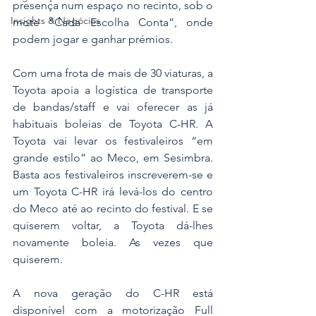
presença num espaço no recinto, sob o 
Insights & Negócios
mote “Cada Escolha Conta”, onde 
podem jogar e ganhar prémios.
Com uma frota de mais de 30 viaturas, a 
Toyota apoia a logística de transporte 
de bandas/staff e vai oferecer as já 
habituais boleias de Toyota C-HR. A 
Toyota vai levar os festivaleiros “em 
grande estilo” ao Meco, em Sesimbra. 
Basta aos festivaleiros inscreverem-se e 
um Toyota C-HR irá levá-los do centro 
do Meco até ao recinto do festival. E se 
quiserem voltar, a Toyota dá-lhes 
novamente boleia. As vezes que 
quiserem.
A nova geração do C-HR está 
disponível com a motorização Full 