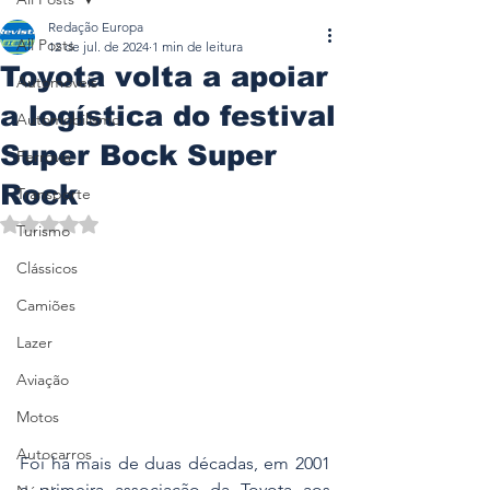
Redação Europa
All Posts
12 de jul. de 2024
1 min de leitura
Toyota volta a apoiar
Automóveis
a logística do festival
Automobilismo
Super Bock Super
Ferrovia
Rock
Transporte
Avaliado com NaN de 5 estrelas.
Turismo
Clássicos
Camiões
Lazer
Aviação
Motos
Autocarros
Foi há mais de duas décadas, em 2001 
a primeira associação da Toyota aos 