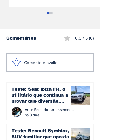
Comentários
0.0 / 5 (0)
A plataforma e3 da
Omoda | Jae
Comente e avalie
Denza: a arquitetura
reforça pres
que transforma mais
Europa e entr
de 1.600 cv em
Top 3 do mer
controlo no novo Z
britânico em 
Teste: Seat Ibiza FR, o
utilitário que continua a
provar que diversão,
eficiência e simplicidade
Artur Semedo - artur.semedo@publiracing.pt
ainda podem andar juntas
há 3 dias
Teste: Renault Symbioz, o
SUV familiar que aposta