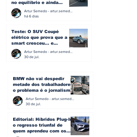
no equilíbrio e ainda
acredita na caixa manual
Artur Semedo - artur.semedo@publiracing.pt
há 6 dias
Teste: O SUV Coupé
elétrico que prova que a
smart cresceu... e
amadureceu
Artur Semedo - artur.semedo@publiracing.pt
30 de jul.
BMW não vai despedir
metade dos trabalhadores:
o problema é o jornalismo
que muitos decidiram
Artur Semedo - artur.semedo@publiracing.pt
fazer
30 de jul.
Editorial: Híbridos Plug-In -
o regresso triunfal de
quem aprendeu com os
erros do passado