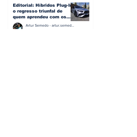
Editorial: Híbridos Plug-In -
o regresso triunfal de
quem aprendeu com os
erros do passado
Artur Semedo - artur.semedo@publiracing.pt
26 de abr.
Editorial: Radares ou
Escolas? O erro de achar
que a GNR resolve o que a
educação falhou
Artur Semedo - artur.semedo@publiracing.pt
19 de abr.