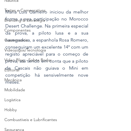
Náutica
Testes e Comparativos
Maria Luís Gameiro iniciou da melhor 
forma a sua participação no Morocco 
Branding & Estratégia
Desert Challenge. Na primeira especial 
Componentes
da prova, a piloto lusa e a sua 
navegadora, a espanhola Rosa Romero, 
Gastronomia
conseguiram um excelente 14º com um 
Videojogos/Tecnologia
registo apreciável para o começo de 
Vídeo Blog - Sobre Rodas
prova, até tendo em conta que a piloto 
de Cascais não guiava o Mini em 
Editorial
competição há sensivelmente nove 
Mecânica
meses.
Mobilidade
Logística
Hobby
Combustíveis e Lubrificantes
Segurança