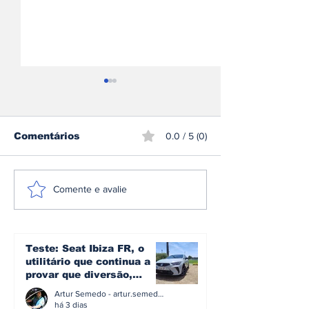
Comentários
0.0 / 5 (0)
Sami Pajari
CPR: Miguel 
Comente e avalie
conquista o rali da
conquista o R
Finlândia e entra
Madeira pela
para a história do
segunda vez
mundial de ralis
Teste: Seat Ibiza FR, o
utilitário que continua a
provar que diversão,
eficiência e simplicidade
Artur Semedo - artur.semedo@publiracing.pt
ainda podem andar juntas
há 3 dias