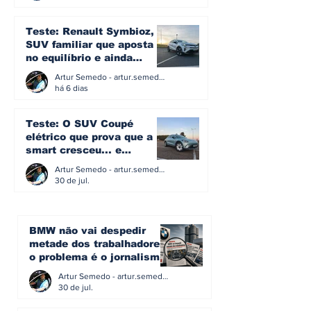
Teste: Renault Symbioz, o
SUV familiar que aposta
no equilíbrio e ainda
acredita na caixa manual
Artur Semedo - artur.semedo@publiracing.pt
há 6 dias
Teste: O SUV Coupé
elétrico que prova que a
smart cresceu... e
amadureceu
Artur Semedo - artur.semedo@publiracing.pt
30 de jul.
BMW não vai despedir
metade dos trabalhadores:
o problema é o jornalismo
que muitos decidiram
Artur Semedo - artur.semedo@publiracing.pt
fazer
30 de jul.