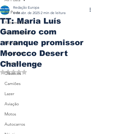
Redação Europa
All Posts
6 de abr. de 2025
2 min de leitura
TT: Maria Luís
Automóveis
Gameiro com
Automobilismo
arranque promissor
Ferrovia
Morocco Desert
Transporte
Challenge
Turismo
Avaliado com NaN de 5 estrelas.
Clássicos
Camiões
Lazer
Aviação
Motos
Autocarros