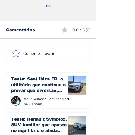
Comentários
0.0 / 5 (0)
Sami Pajari
CPR: Miguel 
Comente e avalie
conquista o rali da
conquista o R
Finlândia e entra
Madeira pela
para a história do
segunda vez
mundial de ralis
Teste: Seat Ibiza FR, o
utilitário que continua a
provar que diversão,
eficiência e simplicidade
Artur Semedo - artur.semedo@publiracing.pt
ainda podem andar juntas
há 20 horas
Teste: Renault Symbioz, o
SUV familiar que aposta
no equilíbrio e ainda