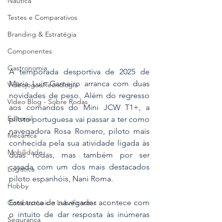
Náutica
Testes e Comparativos
Branding & Estratégia
Componentes
Gastronomia
A temporada desportiva de 2025 de 
Maria Luís Gameiro arranca com duas 
Videojogos/Tecnologia
novidades de peso. Além do regresso 
Vídeo Blog - Sobre Rodas
aos comandos do Mini JCW T1+, a 
Editorial
piloto portuguesa vai passar a ter como 
navegadora Rosa Romero, piloto mais 
Mecânica
conhecida pela sua atividade ligada às 
Mobilidade
duas rodas, mas também por ser 
casada com um dos mais destacados 
Logística
piloto espanhóis, Nani Roma.
Hobby
Esta troca de navegador acontece com 
Combustíveis e Lubrificantes
o intuito de dar resposta às inúmeras 
Segurança