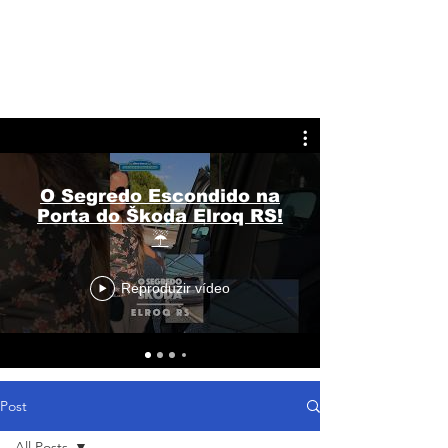
O Segredo Escondido na
Porta do Škoda Elroq RS!
☔
Reproduzir vídeo
Post
All Posts