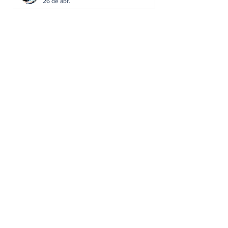
26 de abr.
Editorial: Radares ou
Escolas? O erro de achar
que a GNR resolve o que a
educação falhou
Artur Semedo - artur.semedo@publiracing.pt
19 de abr.