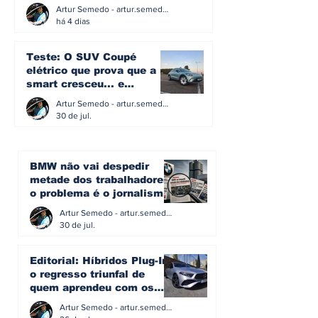
acredita na caixa manual
Artur Semedo - artur.semedo@publiracing.pt
há 4 dias
Teste: O SUV Coupé
elétrico que prova que a
smart cresceu... e
amadureceu
Artur Semedo - artur.semedo@publiracing.pt
30 de jul.
BMW não vai despedir
metade dos trabalhadores:
o problema é o jornalismo
que muitos decidiram
Artur Semedo - artur.semedo@publiracing.pt
fazer
30 de jul.
Editorial: Híbridos Plug-In -
o regresso triunfal de
quem aprendeu com os
erros do passado
Artur Semedo - artur.semedo@publiracing.pt