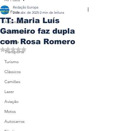
Redação Europa
All Posts
2 de abr. de 2025
2 min de leitura
TT: Maria Luís
Automóveis
Gameiro faz dupla
Automobilismo
com Rosa Romero
Ferrovia
Avaliado com NaN de 5 estrelas.
Transporte
Turismo
Clássicos
Camiões
Lazer
Aviação
Motos
Autocarros