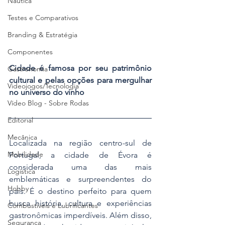
Náutica
Testes e Comparativos
Branding & Estratégia
Componentes
Cidade é famosa por seu patrimônio 
Gastronomia
cultural e pelas opções para mergulhar 
Videojogos/Tecnologia
no universo do vinho
Vídeo Blog - Sobre Rodas
Editorial
Mecânica
Localizada na região centro-sul de 
Mobilidade
Portugal, a cidade de Évora é 
considerada uma das mais 
Logística
emblemáticas e surpreendentes do 
Hobby
país. É o destino perfeito para quem 
busca história, cultura e experiências 
Combustíveis e Lubrificantes
gastronômicas imperdíveis. Além disso, 
Segurança