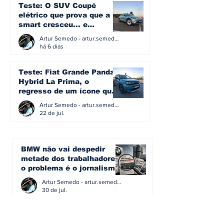
Teste: O SUV Coupé
elétrico que prova que a
smart cresceu... e
amadureceu
Artur Semedo - artur.semedo@publiracing.pt
há 6 dias
Teste: Fiat Grande Panda
Hybrid La Prima, o
regresso de um ícone que
percebeu que evoluir não
Artur Semedo - artur.semedo@publiracing.pt
significa perder a
22 de jul.
identidade
BMW não vai despedir
metade dos trabalhadores:
o problema é o jornalismo
que muitos decidiram
Artur Semedo - artur.semedo@publiracing.pt
fazer
30 de jul.
Editorial: Híbridos Plug-In -