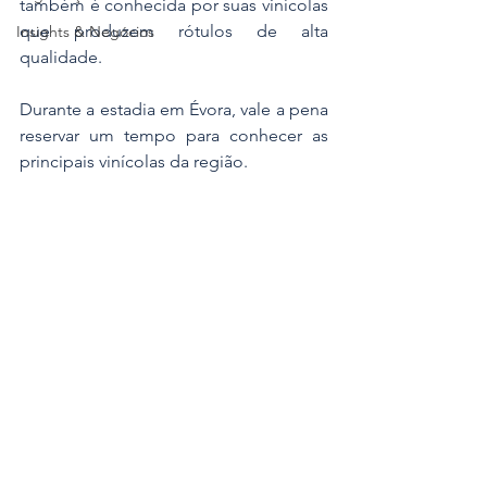
também é conhecida por suas vinícolas 
que produzem rótulos de alta 
Insights & Negócios
qualidade.
Durante a estadia em Évora, vale a pena 
reservar um tempo para conhecer as 
principais vinícolas da região.