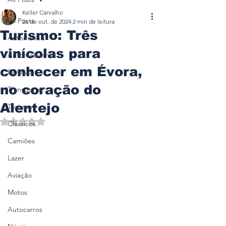
Keller Carvalho
All Posts
26 de out. de 2024
2 min de leitura
Turismo: Três
Automóveis
vinícolas para
Automobilismo
conhecer em Évora,
Ferrovia
no coração do
Transporte
Alentejo
Turismo
Avaliado com NaN de 5 estrelas.
Clássicos
Camiões
Lazer
Aviação
Motos
Autocarros