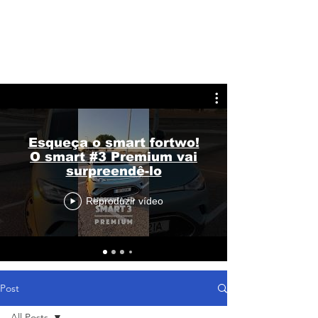
Esqueça o smart fortwo!
O smart #3 Premium vai
surpreendê-lo
Reproduzir vídeo
Post
All Posts