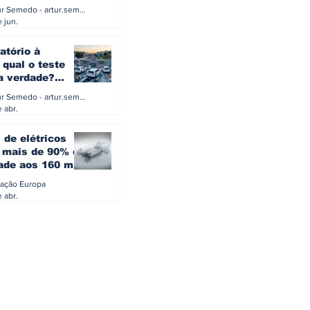
a eletrificação
Artur Semedo - artur.semedo@publiracing.pt
Combustíveis e Lubrificant
 jun.
atório à
 qual o teste
 a verdade?
PA ou o rigoroso
Artur Semedo - artur.semedo@publiracing.pt
O
 abr.
 de elétricos
mais de 90% da
ade aos 160 mil
safiam mitos do
ação Europa
o
 abr.