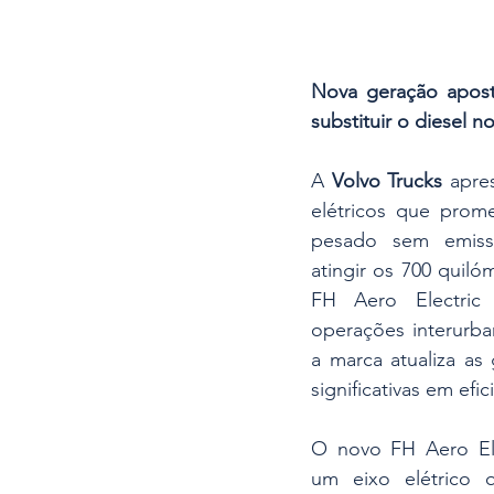
Nova geração aposta
substituir o diesel 
A 
Volvo Trucks
 apre
elétricos que promet
pesado sem emiss
atingir os 700 quiló
FH Aero Electric
operações interurb
a marca atualiza a
significativas em efic
O novo FH Aero Ele
um eixo elétrico q