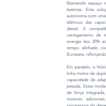
libertando espaço 
baterias. Esta sol
autonomia com uma 
elétricos das capa
diesel. A compat
carregamento de m
energia dos 20% a
tempo alinhado co
Europeia, reforçando
Em paralelo, a Vol
linha motriz de dupl
capacidade de adapt
pesada. Estes mode
de força integrada
motores adicionai
progressiva do diese