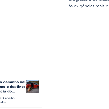
às exigências reais d
o caminho vale
mo o destino: a
ncia do
gen ID. Buzz
ler Carvalho
verão europeu
5 dias