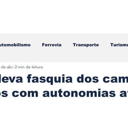
utomobilismo
Ferrovia
Transporte
Turism
 de abr.
2 min de leitura
ação
Motos
Autocarros
Náutica
Test
leva fasquia dos ca
os com autonomias a
Componentes
Gastronomia
Videojogos/Tecnol
Editorial
Mecânica
Mobilidade
Logístic
e 5 estrelas.