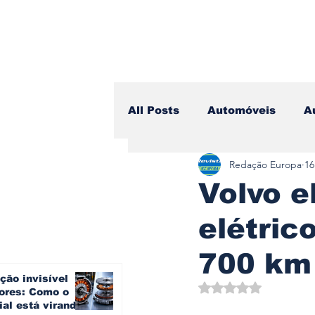
All Posts
Automóveis
A
Redação Europa
16
Camiões
Lazer
Avi
Volvo e
elétric
Branding & Estratégia
700 km
ção invisível
Vídeo Blog - Sobre Rodas
Avaliado com NaN d
ores: Como o
ial está virando