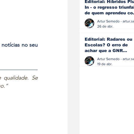
Editorial: Híbridos Pl
In - o regresso triunfa
de quem aprendeu c
os erros do passado
26 de abr.
Editorial: Radares ou
 notícias no seu 
Escolas? O erro de
achar que a GNR
resolve o que a
educação falhou
19 de abr.
 qualidade. Se 
o.”  