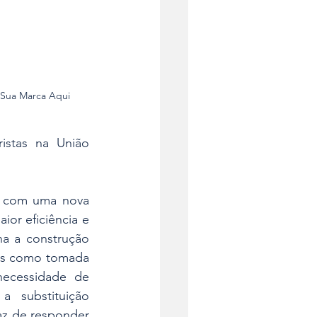
 Sua Marca Aqui
stas na União 
a com uma nova 
or eficiência e 
a a construção 
es como tomada 
necessidade de 
 substituição 
az de responder 