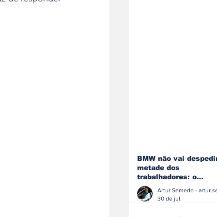
BMW não vai despedi
metade dos
trabalhadores: o
problema é o jornali
que muitos decidiram
30 de jul.
fazer