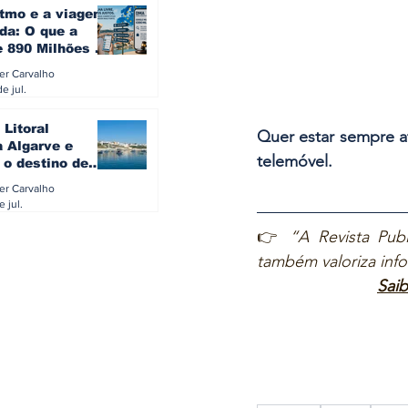
itmo e a viagem
da: O que a
e 890 Milhões à
revela sobre a
ler Carvalho
a do turista na
e jul.
 Litoral
Quer estar sempre a
a Algarve e
telemóvel.
 o destino de
referido dos
ler Carvalho
eses
e jul.
👉 
“A Revista Publ
também valoriza inf
Saib