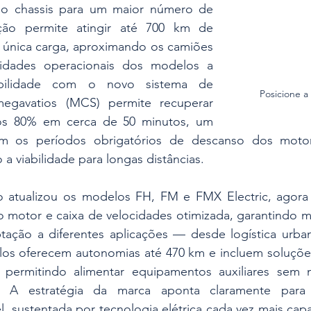
no chassis para um maior número de 
ução permite atingir até 700 km de 
única carga, aproximando os camiões 
cidades operacionais dos modelos a 
ibilidade com o novo sistema de 
Posicione a
egavatios (MCS) permite recuperar 
os 80% em cerca de 50 minutos, um 
m os períodos obrigatórios de descanso dos motori
 a viabilidade para longas distâncias.
vo atualizou os modelos FH, FM e FMX Electric, agor
o motor e caixa de velocidades otimizada, garantindo mai
ação a diferentes aplicações — desde logística urban
los oferecem autonomias até 470 km e incluem soluçõ
, permitindo alimentar equipamentos auxiliares sem 
s. A estratégia da marca aponta claramente para a
l, sustentada por tecnologia elétrica cada vez mais cap