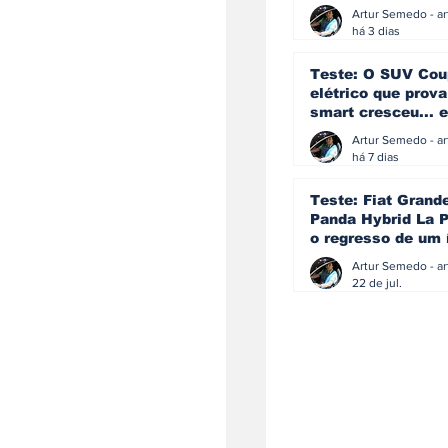
ainda acredita na
manual
há 3 dias
Teste: O SUV Cou
elétrico que prova
smart cresceu... e
amadureceu
há 7 dias
Teste: Fiat Grand
Panda Hybrid La P
o regresso de um 
que percebeu que
evoluir não signif
22 de jul.
perder a identida