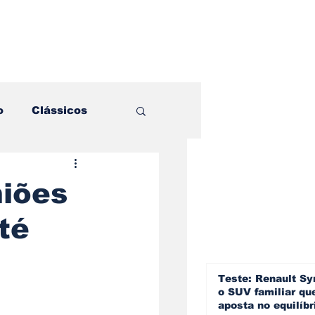
o
Clássicos
es e Comparativos
miões
té
ogia
a
Hobby
Teste: Renault Sy
o SUV familiar qu
aposta no equilíbr