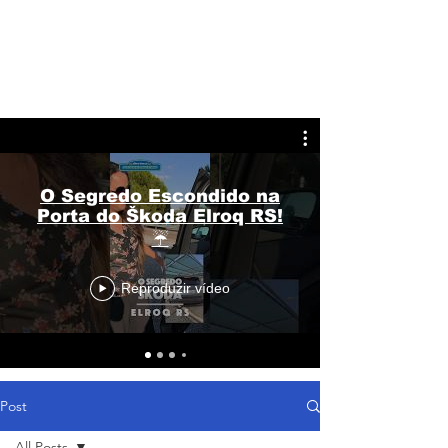
O Segredo Escondido na
Porta do Škoda Elroq RS!
☔
Reproduzir vídeo
Post
All Posts