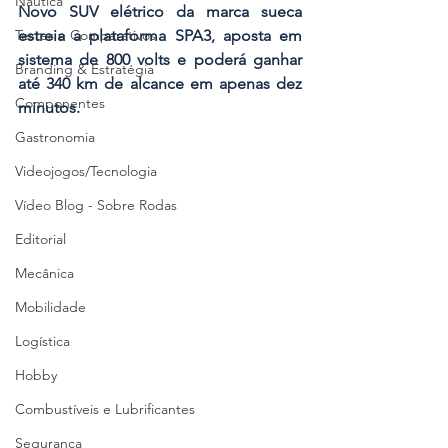
Náutica
Novo SUV elétrico da marca sueca 
estreia a plataforma SPA3, aposta em 
Testes e Comparativos
sistema de 800 volts e poderá ganhar 
Branding & Estratégia
até 340 km de alcance em apenas dez 
Componentes
minutos.
Gastronomia
Videojogos/Tecnologia
Vídeo Blog - Sobre Rodas
Editorial
Mecânica
Mobilidade
Logística
Hobby
Combustíveis e Lubrificantes
Segurança