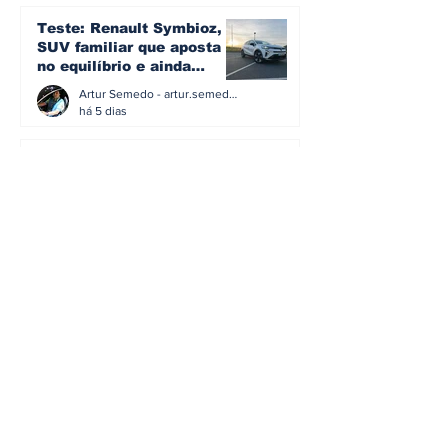
Teste: Renault Symbioz, o
SUV familiar que aposta
no equilíbrio e ainda
acredita na caixa manual
Artur Semedo - artur.semedo@publiracing.pt
há 5 dias
Teste: O SUV Coupé
elétrico que prova que a
smart cresceu... e
amadureceu
Artur Semedo - artur.semedo@publiracing.pt
30 de jul.
BMW não vai despedir
metade dos trabalhadores:
o problema é o jornalismo
que muitos decidiram
Artur Semedo - artur.semedo@publiracing.pt
fazer
30 de jul.