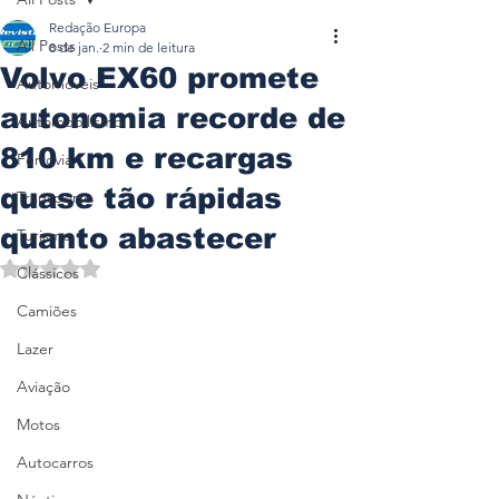
Redação Europa
All Posts
8 de jan.
2 min de leitura
Volvo EX60 promete
Automóveis
autonomia recorde de
Automobilismo
810 km e recargas
Ferrovia
quase tão rápidas
Transporte
quanto abastecer
Turismo
Avaliado com NaN de 5 estrelas.
Clássicos
Camiões
Lazer
Aviação
Motos
Autocarros