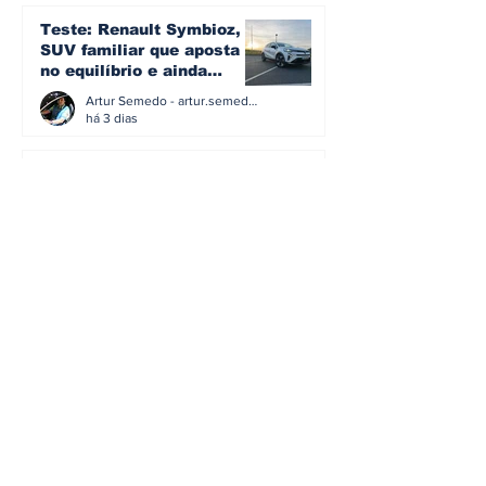
Teste: Renault Symbioz, o
SUV familiar que aposta
no equilíbrio e ainda
acredita na caixa manual
Artur Semedo - artur.semedo@publiracing.pt
há 3 dias
Teste: O SUV Coupé
elétrico que prova que a
smart cresceu... e
amadureceu
Artur Semedo - artur.semedo@publiracing.pt
30 de jul.
BMW não vai despedir
metade dos trabalhadores:
o problema é o jornalismo
que muitos decidiram
Artur Semedo - artur.semedo@publiracing.pt
fazer
30 de jul.
Editorial: Híbridos Plug-In -