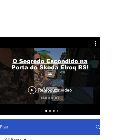
O Segredo Escondido na
Porta do Škoda Elroq RS!
☔
Reproduzir vídeo
Post
All Posts