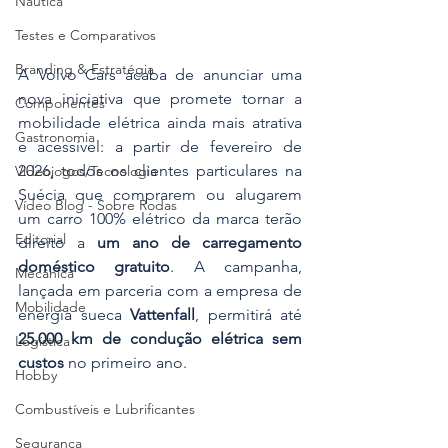
Náutica
Testes e Comparativos
Branding & Estratégia
A Volvo Cars acaba de anunciar uma 
nova iniciativa que promete tornar a 
Componentes
mobilidade elétrica ainda mais atrativa 
Gastronomia
e acessível: a partir de fevereiro de 
2026, todos os clientes particulares na 
Videojogos/Tecnologia
Suécia que comprarem ou alugarem 
Vídeo Blog - Sobre Rodas
um carro 100% elétrico da marca terão 
Editorial
direito a 
um ano de carregamento 
doméstico gratuito
. A campanha, 
Mecânica
lançada em parceria com a empresa de 
Mobilidade
energia sueca 
Vattenfall
, permitirá até 
25.000 km de condução elétrica sem 
Logística
custos
 no primeiro ano.
Hobby
Combustíveis e Lubrificantes
Segurança