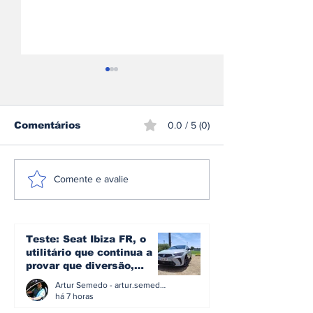
Comentários
0.0 / 5 (0)
Mercedes-AMG GT 53
Škoda inicia
Comente e avalie
Coupé 4 Portas
produção do 
estreia-se como nova
Peaq o maior
proposta de entrada
sua história
na gama elétrica de
Teste: Seat Ibiza FR, o
Affalterbach
utilitário que continua a
provar que diversão,
eficiência e simplicidade
Artur Semedo - artur.semedo@publiracing.pt
ainda podem andar juntas
há 7 horas