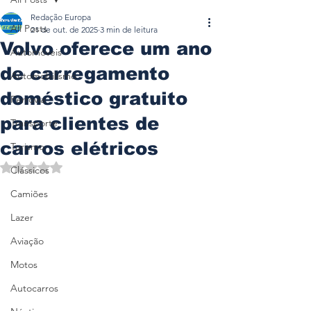
Redação Europa
All Posts
21 de out. de 2025
3 min de leitura
Volvo oferece um ano
Automóveis
de carregamento
Automobilismo
doméstico gratuito
Ferrovia
para clientes de
Transporte
carros elétricos
Turismo
Avaliado com NaN de 5 estrelas.
Clássicos
Camiões
Lazer
Aviação
Motos
Autocarros