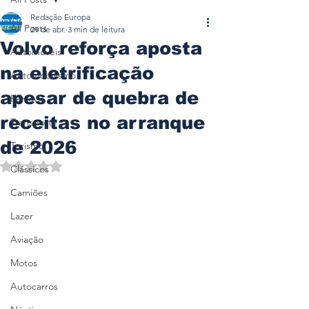
Redação Europa
All Posts
29 de abr.
3 min de leitura
Volvo reforça aposta
Automóveis
na eletrificação
Automobilismo
apesar de quebra de
Ferrovia
receitas no arranque
Transporte
de 2026
Turismo
Avaliado com NaN de 5 estrelas.
Clássicos
Camiões
Lazer
Aviação
Motos
Autocarros