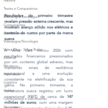
Náutica
Testes e Comparativos
Resultados do primeiro trimestre 
Branding & Estratégia
revelam pressão externa crescente, mas 
Componentes
mostram avanço sólido nos elétricos e 
controlo de custos por parte da marca 
Gastronomia
sueca
Videojogos/Tecnologia
Vídeo Blog - Sobre Rodas
A Volvo Cars iniciou 2026 com 
resultados financeiros pressionados 
Editorial
por um contexto global adverso, mas 
Mecânica
mantendo sinais de resiliência 
operacional e uma evolução 
Mobilidade
consistente na eletrificação da sua 
Logística
gama. No primeiro trimestre, a 
Hobby
construtora sueca registou um lucro 
operacional (EBIT) de cerca de 
147 
Combustíveis e Lubrificantes
milhões de euros
, com uma margem 
Segurança