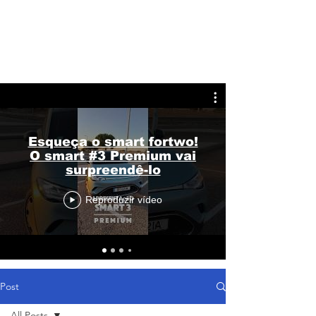
Esqueça o smart fortwo!
O smart #3 Premium vai
surpreendê-lo
Reproduzir vídeo
Post
All Posts