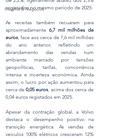
de 2,2%, ligeiramente abaixo dos 2,3% 
registados no mesmo período de 2025.
Insights & Negócios
As receitas também recuaram para 
aproximadamente 
6,7 mil milhões de 
euros
, face aos cerca de 7,6 mil milhões 
do ano anterior, refletindo um 
abrandamento das vendas num 
ambiente marcado por tensões 
geopolíticas, tarifas, concorrência 
intensa e incerteza económica. Ainda 
assim, o lucro por ação aumentou para 
cerca de 
0,05 euros
, acima dos cerca de 
0,04 euros registados em 2025.
Apesar da contração global, a Volvo 
destaca o desempenho positivo na 
transição energética. As vendas de 
veículos 100% elétricos cresceram 12% 