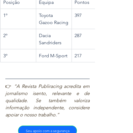
Posição
Equipa
Pontos
1º
Toyota 
397
Gazoo Racing
2º
Dacia 
287
Sandriders
3º
Ford M-Sport
217
👉 
“A Revista Publiracing acredita em 
jornalismo isento, relevante e de 
qualidade. Se também valoriza 
informação independente, considere 
apoiar o nosso trabalho.”
Seu apoio com a segurança