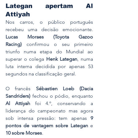
Lategan apertam Al 
Attiyah
Nos carros, o público português 
recebeu uma decisão emocionante. 
Lucas Moraes (Toyota Gazoo 
Racing)
 confirmou o seu primeiro 
triunfo numa etapa do Mundial ao 
superar o colega 
Henk Lategan
, numa 
luta interna decidida por apenas 53 
segundos na classificação geral.
O francês 
Sébastien Loeb (Dacia 
Sandriders)
 fechou o pódio, enquanto 
Al Attiyah
 foi 4.º, conservando a 
liderança do campeonato mas agora 
sob intensa pressão: tem apenas 
9 
pontos de vantagem sobre Lategan
 e 
10 sobre Moraes
. 