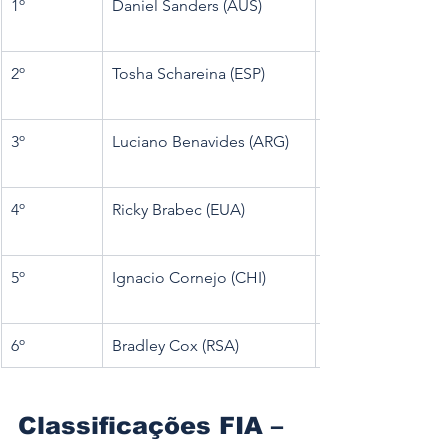
1º
Daniel Sanders (AUS)
2º
Tosha Schareina (ESP)
3º
Luciano Benavides (ARG)
4º
Ricky Brabec (EUA)
5º
Ignacio Cornejo (CHI)
6º
Bradley Cox (RSA)
Classificações FIA – 