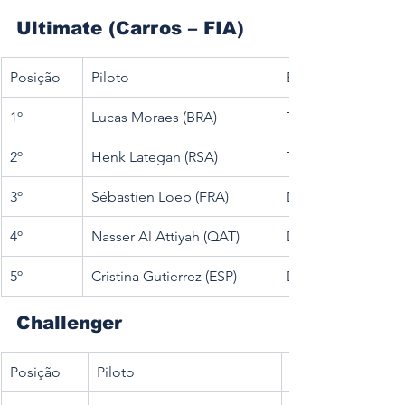
Ultimate (Carros – FIA)
Posição
Piloto
Equipa
1º
Lucas Moraes (BRA)
Toyota Gazoo Rac
2º
Henk Lategan (RSA)
Toyota Gazoo Rac
3º
Sébastien Loeb (FRA)
Dacia Sandriders
4º
Nasser Al Attiyah (QAT)
Dacia Sandriders
5º
Cristina Gutierrez (ESP)
Dacia Sandriders
Challenger
Posição
Piloto