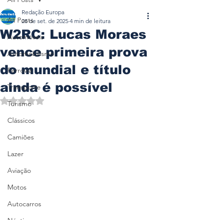
Redação Europa
All Posts
28 de set. de 2025
4 min de leitura
W2RC: Lucas Moraes
Automóveis
vence primeira prova
Automobilismo
do mundial e título
Ferrovia
ainda é possível
Transporte
Avaliado com NaN de 5 estrelas.
Turismo
Clássicos
Camiões
Lazer
Aviação
Motos
Autocarros