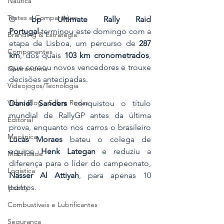
Náutica
Testes e Comparativos
O 
bp Ultimate Rally Raid 
Portugal
 terminou este domingo com a 
Branding & Estratégia
etapa de Lisboa, um percurso de 
287 
Componentes
km
, dos quais 
103 km cronometrados
, 
que coroou novos vencedores e trouxe 
Gastronomia
decisões antecipadas. 
Videojogos/Tecnologia
Vídeo Blog - Sobre Rodas
Daniel Sanders
 conquistou o título 
mundial de RallyGP antes da última 
Editorial
prova, enquanto nos carros o brasileiro 
Mecânica
Lucas Moraes
 bateu o colega de 
equipa 
Henk Lategan
 e reduziu a 
Mobilidade
diferença para o líder do campeonato, 
Logística
Nasser Al Attiyah
, para apenas 10 
pontos.
Hobby
Combustíveis e Lubrificantes
Segurança