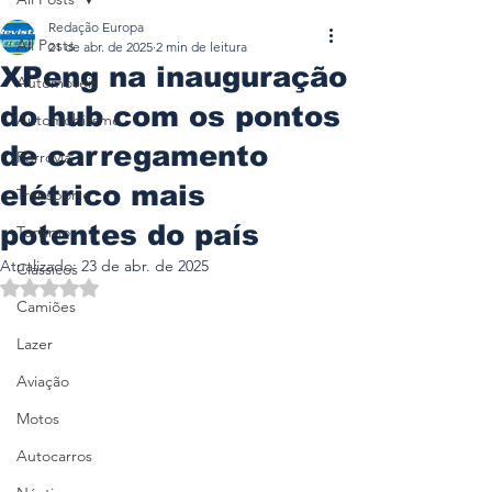
Redação Europa
All Posts
21 de abr. de 2025
2 min de leitura
XPeng na inauguração
Automóveis
do hub com os pontos
Automobilismo
de carregamento
Ferrovia
elétrico mais
Transporte
potentes do país
Turismo
Atualizado:
23 de abr. de 2025
Clássicos
Avaliado com NaN de 5 estrelas.
Camiões
Lazer
Aviação
Motos
Autocarros