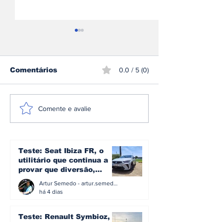
Comentários
0.0 / 5 (0)
Espanha envelhece
Carregar um 
Comente e avalie
sobre rodas: metade
elétrico em 1
dos automóveis já
minutos? A v
tem mais de 15 anos
por trás dos 
e 500 kW
Teste: Seat Ibiza FR, o
utilitário que continua a
provar que diversão,
eficiência e simplicidade
Artur Semedo - artur.semedo@publiracing.pt
ainda podem andar juntas
há 4 dias
Teste: Renault Symbioz, o