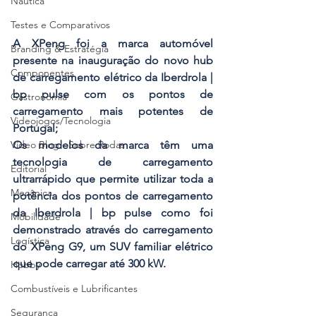
Náutica
Testes e Comparativos
A XPeng foi a marca automóvel 
Branding & Estratégia
presente na inauguração do novo hub 
Componentes
de carregamento elétrico da Iberdrola | 
bp pulse com os pontos de 
Gastronomia
carregamento mais potentes de 
Videojogos/Tecnologia
Portugal;
Vídeo Blog - Sobre Rodas
Os modelos da marca têm uma 
tecnologia de carregamento 
Editorial
ultrarrápido que permite utilizar toda a 
Mecânica
potência dos pontos de carregamento 
da Iberdrola | bp pulse como foi 
Mobilidade
demonstrado através do carregamento 
Logística
do XPeng G9, um SUV familiar elétrico 
que pode carregar até 300 kW.
Hobby
Combustíveis e Lubrificantes
Segurança