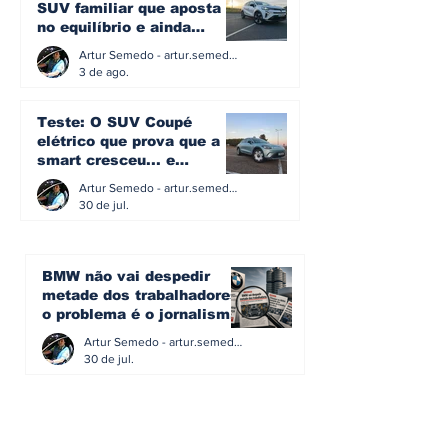
SUV familiar que aposta
no equilíbrio e ainda
acredita na caixa manual
Artur Semedo - artur.semedo@publiracing.pt
3 de ago.
Teste: O SUV Coupé
elétrico que prova que a
smart cresceu... e
amadureceu
Artur Semedo - artur.semedo@publiracing.pt
30 de jul.
BMW não vai despedir
metade dos trabalhadores:
o problema é o jornalismo
que muitos decidiram
Artur Semedo - artur.semedo@publiracing.pt
fazer
30 de jul.
Editorial: Híbridos Plug-In -
o regresso triunfal de
quem aprendeu com os