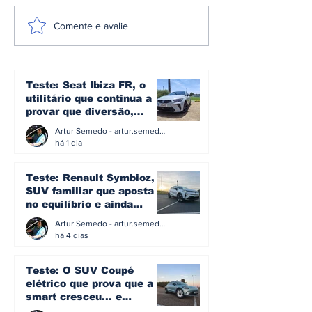
A plataforma e3 da
Omoda | Jae
Comente e avalie
Denza: a arquitetura
reforça pres
que transforma mais
Europa e entr
de 1.600 cv em
Top 3 do mer
controlo no novo Z
britânico em 
Teste: Seat Ibiza FR, o
utilitário que continua a
provar que diversão,
eficiência e simplicidade
Artur Semedo - artur.semedo@publiracing.pt
ainda podem andar juntas
há 1 dia
Teste: Renault Symbioz, o
SUV familiar que aposta
no equilíbrio e ainda
acredita na caixa manual
Artur Semedo - artur.semedo@publiracing.pt
há 4 dias
Teste: O SUV Coupé
elétrico que prova que a
smart cresceu... e
amadureceu