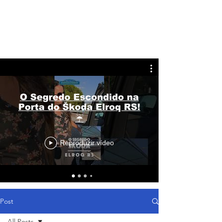
O Segredo Escondido na
Porta do Škoda Elroq RS!
☔
Reproduzir vídeo
Post
All Posts