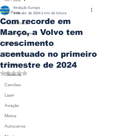
Redação Europa
All Posts
4 de abr. de 2024
2 min de leitura
Com recorde em
Automóveis
Março, a Volvo tem
Automobilismo
crescimento
Ferrovia
acentuado no primeiro
Transporte
trimestre de 2024
Turismo
Avaliado com NaN de 5 estrelas.
Clássicos
Camiões
Lazer
Aviação
Motos
Autocarros