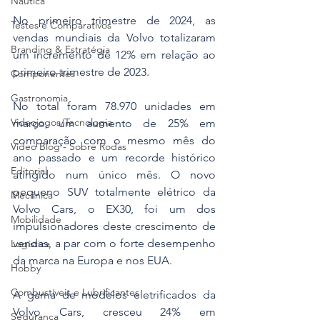
Náutica
No primeiro trimestre de 2024, as 
Testes e Comparativos
vendas mundiais da Volvo totalizaram 
Branding & Estratégia
um incremento de 12% em relação ao 
primeiro trimestre de 2023.
Componentes
Gastronomia
No total foram 78.970 unidades em 
Videojogos/Tecnologia
março, um aumento de 25% em 
comparação com o mesmo mês do 
Vídeo Blog - Sobre Rodas
ano passado e um recorde histórico 
Editorial
atingido num único mês. O novo 
pequeno SUV totalmente elétrico da 
Mecânica
Volvo Cars, o EX30, foi um dos 
Mobilidade
impulsionadores deste crescimento de 
vendas, a par com o forte desempenho 
Logística
da marca na Europa e nos EUA.
Hobby
Combustíveis e Lubrificantes
A gama de modelos eletrificados da 
Volvo Cars, cresceu 24% em 
Segurança