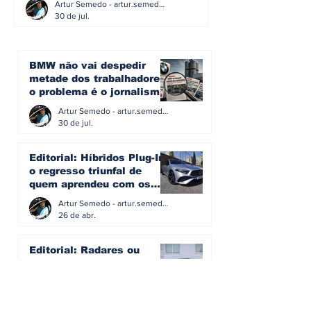
Artur Semedo - artur.semedo@publiracing.pt
30 de jul.
BMW não vai despedir
metade dos trabalhadores:
o problema é o jornalismo
que muitos decidiram
Artur Semedo - artur.semedo@publiracing.pt
fazer
30 de jul.
Editorial: Híbridos Plug-In -
o regresso triunfal de
quem aprendeu com os
erros do passado
Artur Semedo - artur.semedo@publiracing.pt
26 de abr.
Editorial: Radares ou
Escolas? O erro de achar
que a GNR resolve o que a
educação falhou
Artur Semedo - artur.semedo@publiracing.pt
19 de abr.