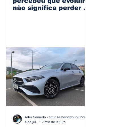
percebeu que evoluir
não significa perder a
identidade
Artur Semedo - artur.semedo@publiracing.pt
4 de jul.
7 min de leitura