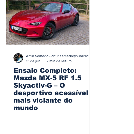
Artur Semedo - artur.semedo@publiracing.pt
13 de jun.
7 min de leitura
Ensaio Completo:
Mazda MX-5 RF 1.5
Skyactiv-G – O
desportivo acessível
mais viciante do
mundo