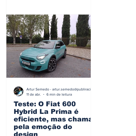
Artur Semedo - artur.semedo@publiracing.pt
11 de abr.
6 min de leitura
Teste: O Fiat 600
Hybrid La Prima é
eficiente, mas chama
pela emoção do
design