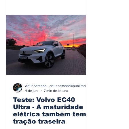
Artur Semedo - artur.semedo@publiracing.pt
4 de jun.
7 min de leitura
Teste: Volvo EC40
Ultra - A maturidade
elétrica também tem
tração traseira