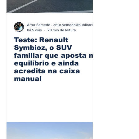
Artur Semedo - artur.semedo@publiracing.pt
há 5 dias
20 min de leitura
Teste: Renault
Symbioz, o SUV
familiar que aposta no
equilíbrio e ainda
acredita na caixa
manual