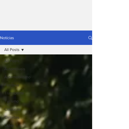
Notícias
All Posts
All Posts
Automóveis
Automobilismo
Ferrovia
Transporte
Turismo
Clássicos
Camiões
Lazer