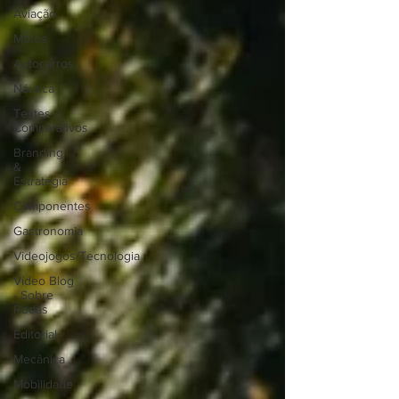
Aviação
Motos
Autocarros
Náutica
Testes e
Comparativos
Branding
&
Estratégia
Componentes
Gastronomia
Videojogos/Tecnologia
Vídeo Blog
- Sobre
Rodas
Editorial
Mecânica
Mobilidade