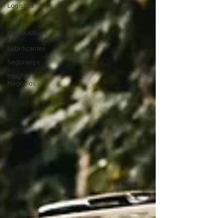
Logística
Hobby
Combustíveis
e
Lubrificantes
Segurança
Insights &
Negócios