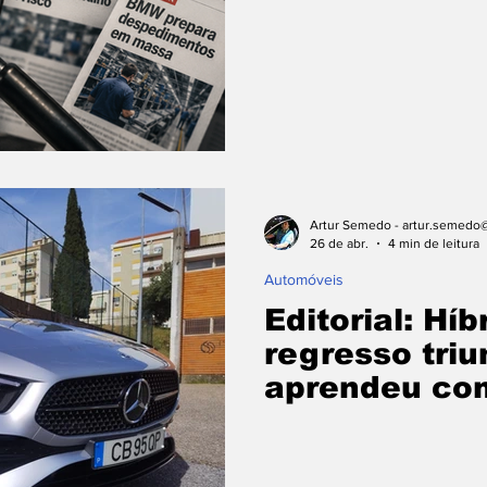
Artur Semedo - artur.semedo@
26 de abr.
4 min de leitura
Automóveis
Editorial: Híb
regresso tri
aprendeu com
passado