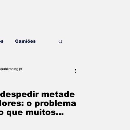
os
Camiões
ding & Estratégia
publiracing.pt
ditorial
Mecânica
 despedir metade
dores: o problema
mo que muitos
ghts & Negócios
zer