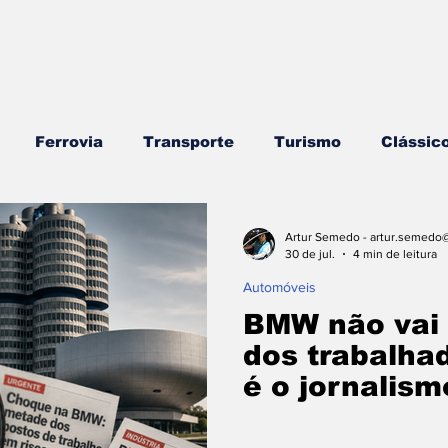
Ferrovia
Transporte
Turismo
Clássic
rros
Náutica
Testes e Comparativos
Bran
Artur Semedo - artur.semedo@
30 de jul.
4 min de leitura
Automóveis
ojogos/Tecnologia
Vídeo Blog - Sobre Rodas
E
BMW não vai
dos trabalha
é o jornalis
Combustíveis e Lubrificantes
Segurança
Insi
decidiram fa