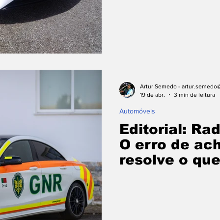
Artur Semedo - artur.semedo@
19 de abr.
3 min de leitura
Automóveis
Editorial: Ra
O erro de ac
resolve o qu
falhou