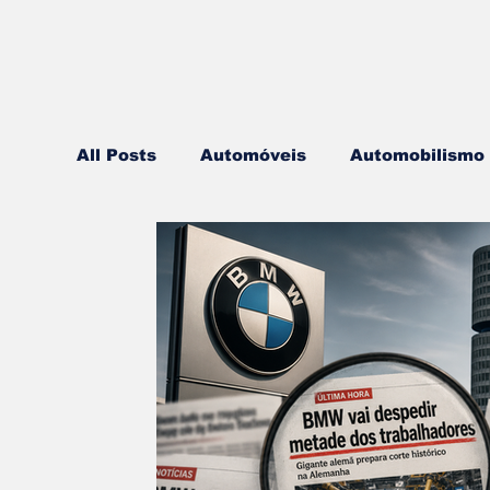
All Posts
Automóveis
Automobilismo
Lazer
Aviação
Motos
Autoca
Componentes
Gastronomia
Vide
Mobilidade
Logística
Hobby