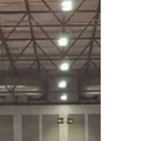
Logística
Hobby
Combustíveis
e
Lubrificantes
Segurança
Insights &
Negócios