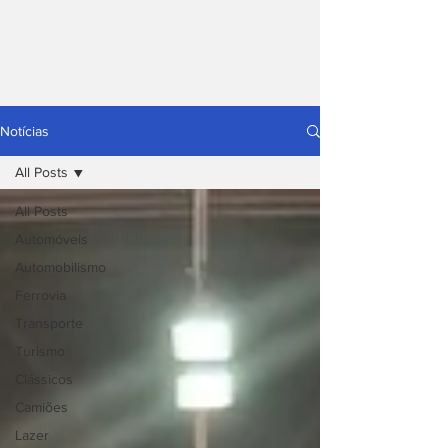
Notícias
All Posts
All Posts
Automóveis
Automobilismo
Ferrovia
Transporte
Turismo
Clássicos
Camiões
Lazer