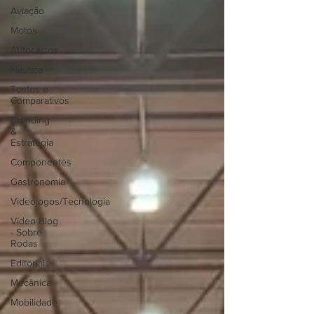
Aviação
Motos
Autocarros
Náutica
Testes e
Comparativos
Branding
&
Estratégia
Componentes
Gastronomia
Videojogos/Tecnologia
Vídeo Blog
- Sobre
Rodas
Editorial
Mecânica
Mobilidade