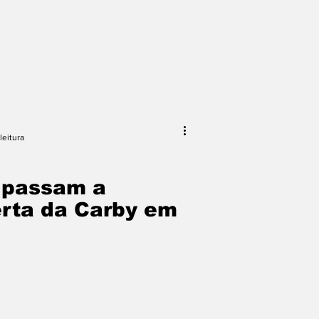
leitura
 passam a
erta da Carby em