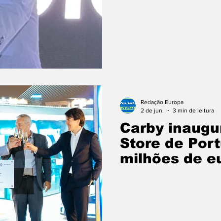
confiança c
Redação Europa
2 de jun.
3 min de leitura
Carby inaugur
Store de Port
milhões de e