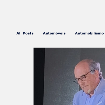
All Posts
Automóveis
Automobilismo
Lazer
Aviação
Motos
Autoca
Componentes
Gastronomia
Vide
Mobilidade
Logística
Hobby