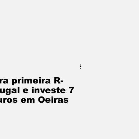
ontinua humana?
a primeira R-
ugal e investe 7
uros em Oeiras