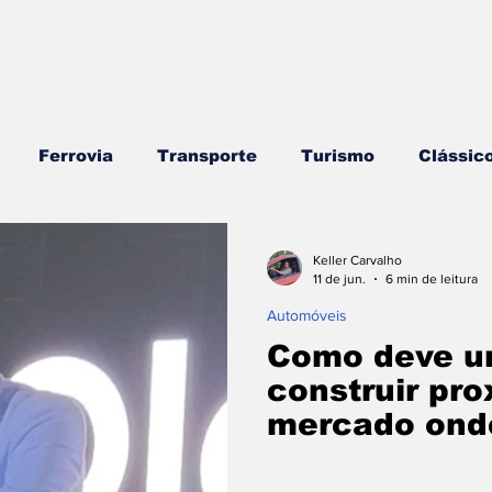
Ferrovia
Transporte
Turismo
Clássic
rros
Náutica
Testes e Comparativos
Bran
Keller Carvalho
11 de jun.
6 min de leitura
Automóveis
ojogos/Tecnologia
Vídeo Blog - Sobre Rodas
E
Como deve u
construir pr
mercado ond
Combustíveis e Lubrificantes
Segurança
Insi
se tornou dig