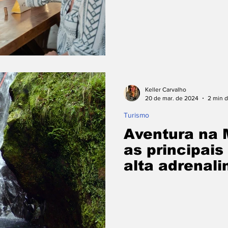
Keller Carvalho
20 de mar. de 2024
2 min d
Turismo
Aventura na 
as principais
alta adrenali
português