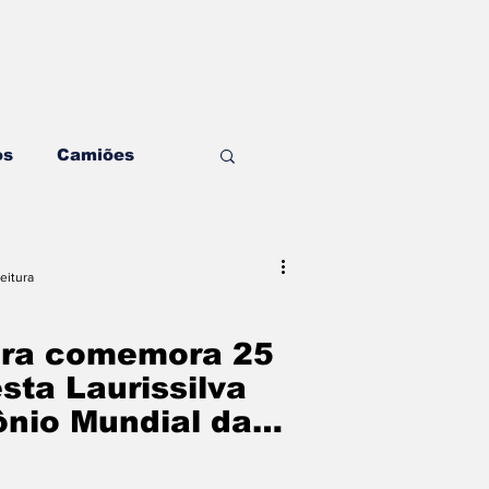
os
Camiões
ding & Estratégia
eitura
ditorial
Mecânica
ira comemora 25
sta Laurissilva
nio Mundial da
ghts & Negócios