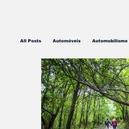
All Posts
Automóveis
Automobilismo
Lazer
Aviação
Motos
Autoca
Componentes
Gastronomia
Vide
Mobilidade
Logística
Hobby