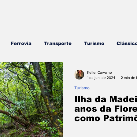
Ferrovia
Transporte
Turismo
Clássic
rros
Náutica
Testes e Comparativos
Bran
Keller Carvalho
1 de jun. de 2024
2 min de l
Turismo
ojogos/Tecnologia
Vídeo Blog - Sobre Rodas
E
Ilha da Made
anos da Flore
como Patrimô
Combustíveis e Lubrificantes
Segurança
Insi
Unesco