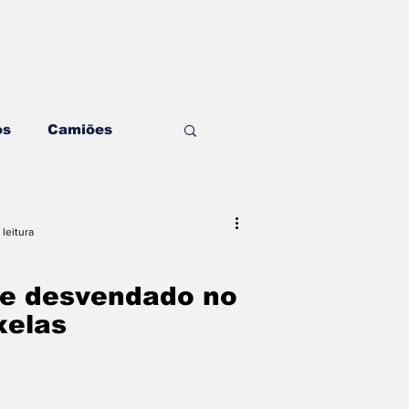
os
Camiões
ding & Estratégia
 leitura
ditorial
Mecânica
e desvendado no
xelas
ghts & Negócios