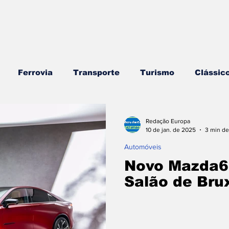
Ferrovia
Transporte
Turismo
Clássic
rros
Náutica
Testes e Comparativos
Bran
Redação Europa
10 de jan. de 2025
3 min de
Automóveis
ojogos/Tecnologia
Vídeo Blog - Sobre Rodas
E
Novo Mazda6
Salão de Bru
Combustíveis e Lubrificantes
Segurança
Insi