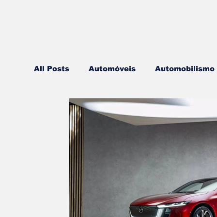
All Posts
Automóveis
Automobilismo
Lazer
Aviação
Motos
Autoca
Componentes
Gastronomia
Vide
Mobilidade
Logística
Hobby