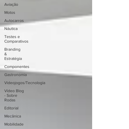
Aviação
Motos
Autocarros
Náutica
Testes e
Comparativos
Branding
&
Estratégia
Componentes
Gastronomia
Videojogos/Tecnologia
Vídeo Blog
- Sobre
Rodas
Editorial
Mecânica
Mobilidade