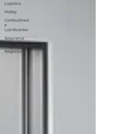
Logística
Hobby
Combustíveis
e
Lubrificantes
Segurança
Insights &
Negócios