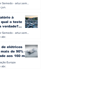
a eletrificação
Artur Semedo - artur.semedo@publiracing.pt
Combustíveis e Lubrificant
 jun.
atório à
 qual o teste
 a verdade?
PA ou o rigoroso
Artur Semedo - artur.semedo@publiracing.pt
O
 abr.
 de elétricos
mais de 90% da
ade aos 160 mil
safiam mitos do
ação Europa
o
 abr.