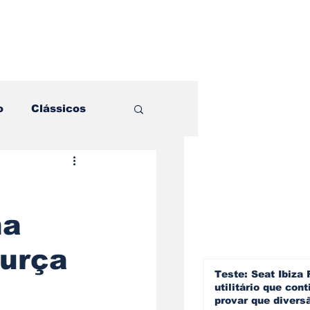
o
Clássicos
es e Comparativos
na
ogia
Murça
a
Hobby
Teste: Seat Ibiza 
utilitário que cont
provar que divers