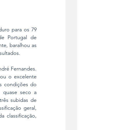
uro para os 79 
e Portugal de 
e, baralhou as 
sultados.
dré Fernandes. 
ou o excelente 
s condições do 
 quase seco a 
rês subidas de 
ificação geral, 
classificação, 