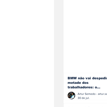
BMW não vai despedi
metade dos
trabalhadores: o
problema é o jornali
que muitos decidiram
30 de jul.
fazer