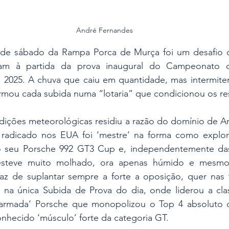
André Fernandes
 de sábado da Rampa Porca de Murça foi um desafio d
aram à partida da prova inaugural do Campeonato d
025. A chuva que caiu em quantidade, mas intermitent
ormou cada subida numa “lotaria” que condicionou os re
ições meteorológicas residiu a razão do domínio de An
 radicado nos EUA foi ‘mestre’ na forma como explor
do seu Porsche 992 GT3 Cup e, independentemente da
 esteve muito molhado, ora apenas húmido e mesmo
az de suplantar sempre a forte a oposição, quer nas t
 na única Subida de Prova do dia, onde liderou a class
rmada’ Porsche que monopolizou o Top 4 absoluto da 
hecido ‘músculo’ forte da categoria GT.