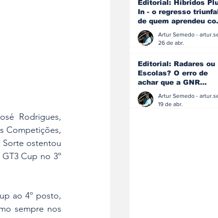
Editorial: Híbridos Pl
In - o regresso triunfa
de quem aprendeu c
os erros do passado
26 de abr.
Editorial: Radares ou
Escolas? O erro de
achar que a GNR
resolve o que a
educação falhou
19 de abr.
sé Rodrigues, 
s Competições, 
 Sorte ostentou 
 GT3 Cup no 3º 
p ao 4º posto, 
omo sempre nos 