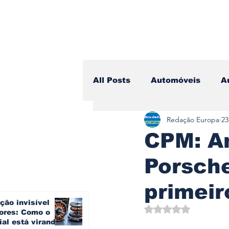
All Posts
Automóveis
A
Redação Europa
23
Camiões
Lazer
Avi
CPM: A
Porsch
Branding & Estratégia
primei
ção invisível
Vídeo Blog - Sobre Rodas
Avaliado com NaN d
ores: Como o
ial está virando