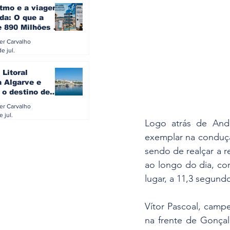
itmo e a viagem
da: O que a
e 890 Milhões à
revela sobre a
ler Carvalho
a do turista na
e jul.
 Litoral
a Algarve e
 o destino de
referido dos
ler Carvalho
eses
e jul.
Logo atrás de Andr
exemplar na conduç
sendo de realçar a 
ao longo do dia, co
lugar, a 11,3 segun
Vítor Pascoal, camp
na frente de Gonça