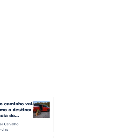
o caminho vale
mo o destino: a
ncia do
gen ID. Buzz
ler Carvalho
verão europeu
6 dias