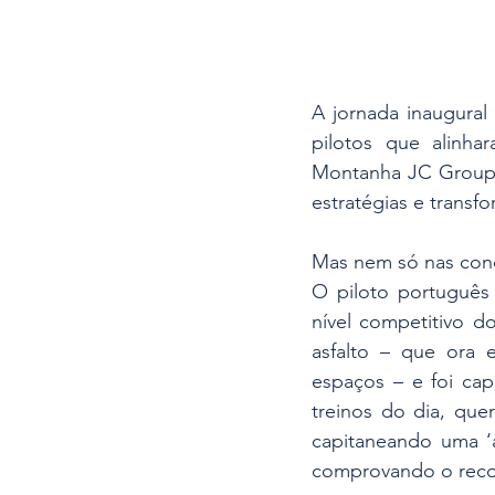
A jornada inaugural
pilotos que alinh
Montanha JC Group 2
estratégias e transf
Mas nem só nas cond
O piloto português
nível competitivo 
asfalto – que ora
espaços – e foi cap
treinos do dia, quer
capitaneando uma ‘a
comprovando o recon