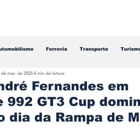
utomobilismo
Ferrovia
Transporte
Turism
 de mar. de 2025
4 min de leitura
ação
Motos
Autocarros
Náutica
Test
ndré Fernandes em
e 992 GT3 Cup domi
Componentes
Gastronomia
Videojogos/Tecnol
ro dia da Rampa de 
Editorial
Mecânica
Mobilidade
Logístic
e 5 estrelas.