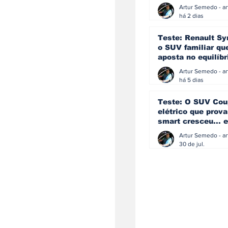
eficiência e
simplicidade aind
há 2 dias
podem andar junt
Teste: Renault Sy
o SUV familiar qu
aposta no equilíbr
ainda acredita na
manual
há 5 dias
Teste: O SUV Cou
elétrico que prova
smart cresceu... e
amadureceu
30 de jul.