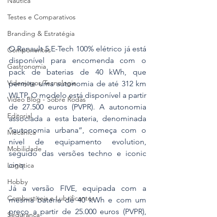
Náutica
Testes e Comparativos
Branding & Estratégia
O Renault 5 E-Tech 100% elétrico já está 
Componentes
disponível para encomenda com o 
Gastronomia
pack de baterias de 40 kWh, que 
Videojogos/Tecnologia
permite uma autonomia de até 312 km 
WLTP. O modelo está disponível a partir 
Vídeo Blog - Sobre Rodas
de 27.500 euros (PVPR). A autonomia 
Editorial
associada a esta bateria, denominada 
“autonomia urbana”, começa com o 
Mecânica
nível de equipamento evolution, 
Mobilidade
seguido das versões techno e iconic 
cinq.
Logística
Hobby
Já a versão FIVE, equipada com a 
Combustíveis e Lubrificantes
mesma bateria de 40 kWh e com um 
preço a partir de 25.000 euros (PVPR), 
Segurança