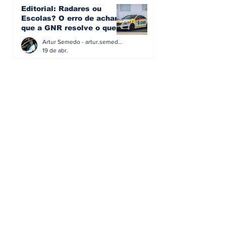
Editorial: Radares ou
Escolas? O erro de achar
que a GNR resolve o que a
educação falhou
Artur Semedo - artur.semedo@publiracing.pt
19 de abr.