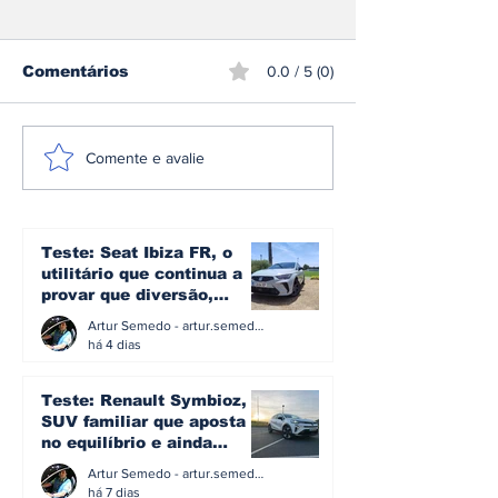
Comentários
0.0 / 5 (0)
Espanha envelhece
Carregar um 
Comente e avalie
sobre rodas: metade
elétrico em 1
dos automóveis já
minutos? A v
tem mais de 15 anos
por trás dos 
e 500 kW
Teste: Seat Ibiza FR, o
utilitário que continua a
provar que diversão,
eficiência e simplicidade
Artur Semedo - artur.semedo@publiracing.pt
ainda podem andar juntas
há 4 dias
Teste: Renault Symbioz, o
SUV familiar que aposta
no equilíbrio e ainda
acredita na caixa manual
Artur Semedo - artur.semedo@publiracing.pt
há 7 dias