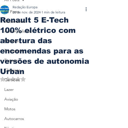
Redação Europa
All Posts
20 de nov. de 2024
1 min de leitura
Renault 5 E-Tech
Automóveis
100% elétrico com
Automobilismo
abertura das
Ferrovia
encomendas para as
Transporte
versões de autonomia
Turismo
Urban
Clássicos
Avaliado com NaN de 5 estrelas.
Camiões
Lazer
Aviação
Motos
Autocarros