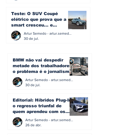
Teste: O SUV Coupé
elétrico que prova que a
smart cresceu... e
amadureceu
Artur Semedo - artur.semedo@publiracing.pt
30 de jul.
BMW não vai despedir
metade dos trabalhadores:
o problema é o jornalismo
que muitos decidiram
Artur Semedo - artur.semedo@publiracing.pt
fazer
30 de jul.
Editorial: Híbridos Plug-In -
o regresso triunfal de
quem aprendeu com os
erros do passado
Artur Semedo - artur.semedo@publiracing.pt
26 de abr.