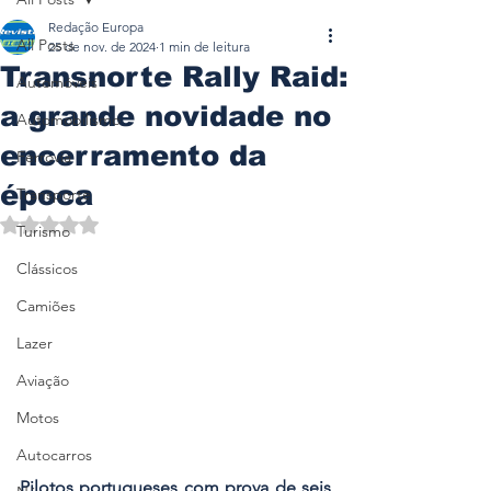
Redação Europa
All Posts
25 de nov. de 2024
1 min de leitura
Transnorte Rally Raid:
Automóveis
a grande novidade no
Automobilismo
encerramento da
Ferrovia
época
Transporte
Avaliado com NaN de 5 estrelas.
Turismo
Clássicos
Camiões
Lazer
Aviação
Motos
Autocarros
Pilotos portugueses com prova de seis 