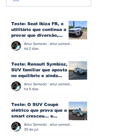
conquista o rali da
conquista o R
Finlândia e entra
Madeira pela
para a história do
segunda vez
mundial de ralis
Teste: Seat Ibiza FR, o
utilitário que continua a
provar que diversão,
eficiência e simplicidade
Artur Semedo - artur.semedo@publiracing.pt
ainda podem andar juntas
há 2 dias
Teste: Renault Symbioz, o
SUV familiar que aposta
no equilíbrio e ainda
acredita na caixa manual
Artur Semedo - artur.semedo@publiracing.pt
há 5 dias
Teste: O SUV Coupé
elétrico que prova que a
smart cresceu... e
amadureceu
Artur Semedo - artur.semedo@publiracing.pt
30 de jul.