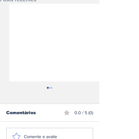
Comentários
0.0 / 5 (0)
Sami Pajari
CPR: Miguel 
Comente e avalie