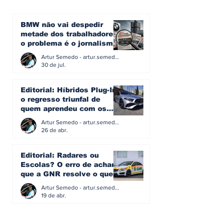
BMW não vai despedir
metade dos trabalhadores:
o problema é o jornalismo
que muitos decidiram
Artur Semedo - artur.semedo@publiracing.pt
fazer
30 de jul.
Editorial: Híbridos Plug-In -
o regresso triunfal de
quem aprendeu com os
erros do passado
Artur Semedo - artur.semedo@publiracing.pt
26 de abr.
Editorial: Radares ou
Escolas? O erro de achar
que a GNR resolve o que a
educação falhou
Artur Semedo - artur.semedo@publiracing.pt
19 de abr.