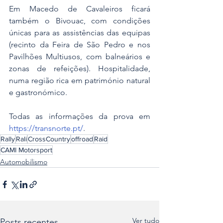
Em Macedo de Cavaleiros ficará 
também o Bivouac, com condições 
únicas para as assistências das equipas 
(recinto da Feira de São Pedro e nos 
Pavilhões Multiusos, com balneários e 
zonas de refeições). Hospitalidade, 
numa região rica em património natural 
e gastronómico.
Todas as informações da prova em 
https://transnorte.pt/
.
Rally
Rali
CrossCountry
offroad
Raid
CAMI Motorsport
Automobilismo
Ver tudo
Posts recentes