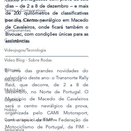
Náutica
dias – de 2 a 8 de dezembro – e mais 
Testes e Comparativos
de 200 quilómetros de classificativas 
por dia. Centro nevrálgico em Macedo 
Branding & Estratégia
de Cavaleiros, onde ficará também o 
Componentes
Bivouac, com condições únicas para as 
Gastronomia
assistências
Videojogos/Tecnologia
Vídeo Blog - Sobre Rodas
Editorial
É uma das grandes novidades do 
calendário deste ano: o Transnorte Rally 
Mecânica
Raid, que decorre, de 2 a 8 de 
Mobilidade
dezembro, no Norte de Portugal. O 
Município de Macedo de Cavaleiros 
Logística
será o centro nevrálgico da prova, 
Hobby
organizada pelo CAMI Motorsport, 
Combustíveis e Lubrificantes
com o apoio da FMP - Federação de 
Motociclismo de Portugal, da FIM - 
Segurança