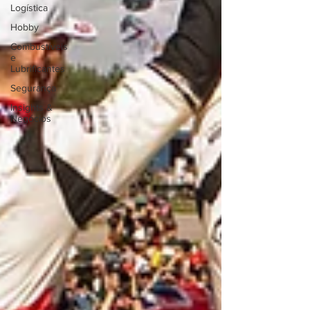
Logística
Hobby
Combustíveis
e
Lubrificantes
Segurança
Insights &
Negócios