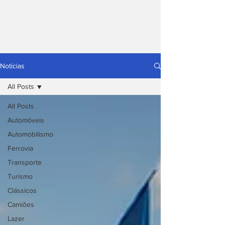
Notícias
All Posts
All Posts
Automóveis
Automobilismo
Ferrovia
Transporte
Turismo
Clássicos
Camiões
Lazer