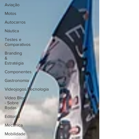
Aviação
Motos
Autocarros
Náutica
Testes e
Comparativos
Branding
&
Estratégia
Componentes
Gastronomia
Videojogos/Tecnologia
Vídeo Blog
- Sobre
Rodas
Editorial
Mecânica
Mobilidade